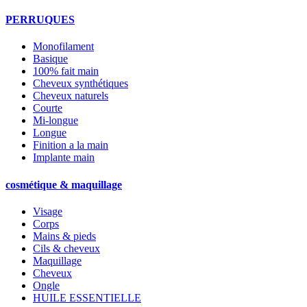
PERRUQUES
Monofilament
Basique
100% fait main
Cheveux synthétiques
Cheveux naturels
Courte
Mi-longue
Longue
Finition a la main
Implante main
cosmétique & maquillage
Visage
Corps
Mains & pieds
Cils & cheveux
Maquillage
Cheveux
Ongle
HUILE ESSENTIELLE