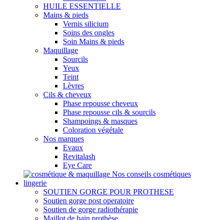
HUILE ESSENTIELLE
Mains & pieds
Vernis silicium
Soins des ongles
Soin Mains & pieds
Maquillage
Sourcils
Yeux
Teint
Lèvres
Cils & cheveux
Phase repousse cheveux
Phase repousse cils & sourcils
Shampoings & masques
Coloration végétale
Nos marques
Evaux
Revitalash
Eye Care
Nos conseils cosmétiques
lingerie
SOUTIEN GORGE POUR PROTHESE
Soutien gorge post operatoire
Soutien de gorge radiothérapie
Maillot de bain prothèse