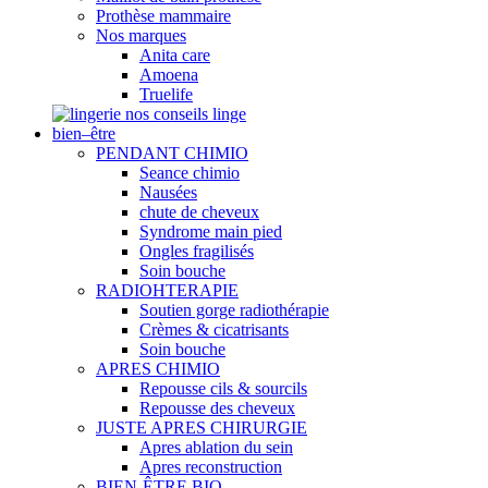
Prothèse mammaire
Nos marques
Anita care
Amoena
Truelife
nos conseils linge
bien–être
PENDANT CHIMIO
Seance chimio
Nausées
chute de cheveux
Syndrome main pied
Ongles fragilisés
Soin bouche
RADIOHTERAPIE
Soutien gorge radiothérapie
Crèmes & cicatrisants
Soin bouche
APRES CHIMIO
Repousse cils & sourcils
Repousse des cheveux
JUSTE APRES CHIRURGIE
Apres ablation du sein
Apres reconstruction
BIEN-ÊTRE BIO