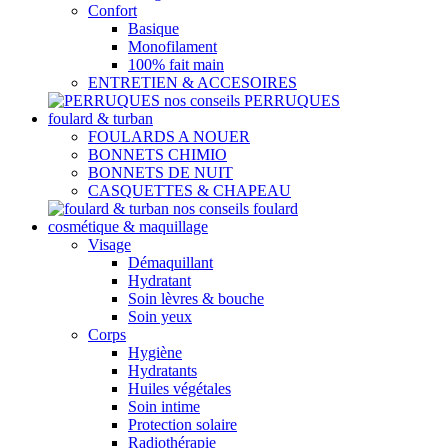
Confort
Basique
Monofilament
100% fait main
ENTRETIEN & ACCESOIRES
nos conseils PERRUQUES
foulard & turban
FOULARDS A NOUER
BONNETS CHIMIO
BONNETS DE NUIT
CASQUETTES & CHAPEAU
nos conseils foulard
cosmétique & maquillage
Visage
Démaquillant
Hydratant
Soin lèvres & bouche
Soin yeux
Corps
Hygiène
Hydratants
Huiles végétales
Soin intime
Protection solaire
Radiothérapie