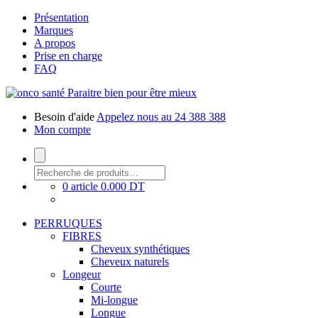
Présentation
Marques
A propos
Prise en charge
FAQ
Paraitre bien pour être mieux
Besoin d'aide
Appelez nous au 24 388 388
Mon compte
0 article
0.000 DT
PERRUQUES
FIBRES
Cheveux synthétiques
Cheveux naturels
Longeur
Courte
Mi-longue
Longue