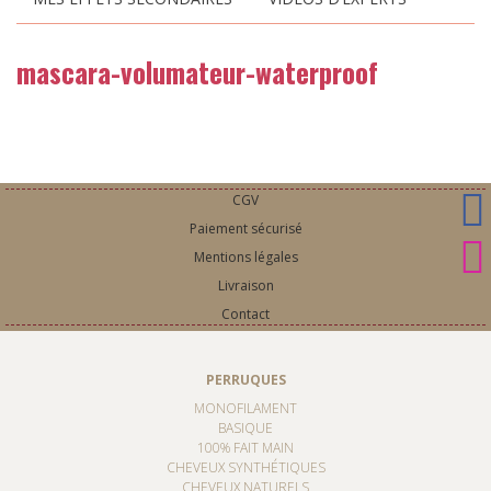
mascara-volumateur-waterproof
CGV
Paiement sécurisé
Mentions légales
Livraison
Contact
PERRUQUES
MONOFILAMENT
BASIQUE
100% FAIT MAIN
CHEVEUX SYNTHÉTIQUES
CHEVEUX NATURELS