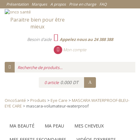
Présentation
Marques
A propos
Prise en charge
FAQ
Paraitre bien pour être
mieux
Besoin d'aide
Appelez nous au 24 388 388
Mon compte
0.000 DT
0 article
OncoSanté
>
Produits
>
Eye Care
>
MASCARA WATERPROOF-BLEU-
EYE CARE
>
mascara-volumateur-waterproof
Catégories
MA BEAUTÉ
MA PEAU
MES CHEVEUX
MES EFFETS SECONDAIRES
VIDÉOS D’EXPERTS