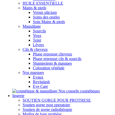
HUILE ESSENTIELLE
Mains & pieds
Vernis silicium
Soins des ongles
Soin Mains & pieds
Maquillage
Sourcils
Yeux
Teint
Lèvres
Cils & cheveux
Phase repousse cheveux
Phase repousse cils & sourcils
Shampoings & masques
Coloration végétale
Nos marques
Evaux
Revitalash
Eye Care
Nos conseils cosmétiques
lingerie
SOUTIEN GORGE POUR PROTHESE
Soutien gorge post operatoire
Soutien de gorge radiothérapie
Maillot de bain prothèse