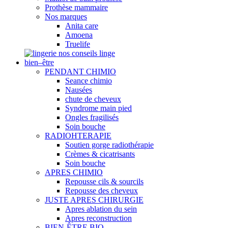
Prothèse mammaire
Nos marques
Anita care
Amoena
Truelife
nos conseils linge
bien–être
PENDANT CHIMIO
Seance chimio
Nausées
chute de cheveux
Syndrome main pied
Ongles fragilisés
Soin bouche
RADIOHTERAPIE
Soutien gorge radiothérapie
Crèmes & cicatrisants
Soin bouche
APRES CHIMIO
Repousse cils & sourcils
Repousse des cheveux
JUSTE APRES CHIRURGIE
Apres ablation du sein
Apres reconstruction
BIEN-ÊTRE BIO