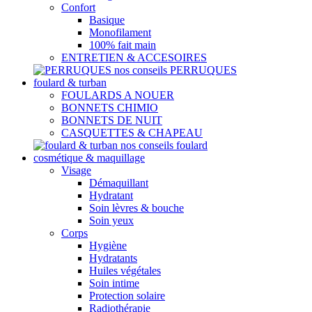
Confort
Basique
Monofilament
100% fait main
ENTRETIEN & ACCESOIRES
nos conseils PERRUQUES
foulard & turban
FOULARDS A NOUER
BONNETS CHIMIO
BONNETS DE NUIT
CASQUETTES & CHAPEAU
nos conseils foulard
cosmétique & maquillage
Visage
Démaquillant
Hydratant
Soin lèvres & bouche
Soin yeux
Corps
Hygiène
Hydratants
Huiles végétales
Soin intime
Protection solaire
Radiothérapie