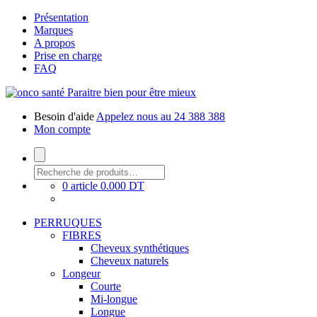
Présentation
Marques
A propos
Prise en charge
FAQ
Paraitre bien pour être mieux
Besoin d'aide
Appelez nous au 24 388 388
Mon compte
0 article
0.000 DT
PERRUQUES
FIBRES
Cheveux synthétiques
Cheveux naturels
Longeur
Courte
Mi-longue
Longue