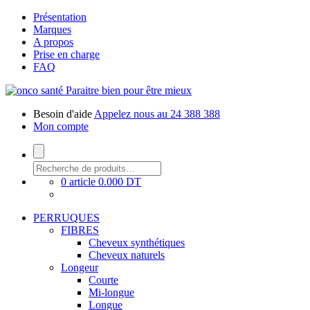
Présentation
Marques
A propos
Prise en charge
FAQ
Paraitre bien pour être mieux
Besoin d'aide
Appelez nous au 24 388 388
Mon compte
0 article
0.000 DT
PERRUQUES
FIBRES
Cheveux synthétiques
Cheveux naturels
Longeur
Courte
Mi-longue
Longue