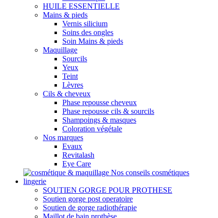
HUILE ESSENTIELLE
Mains & pieds
Vernis silicium
Soins des ongles
Soin Mains & pieds
Maquillage
Sourcils
Yeux
Teint
Lèvres
Cils & cheveux
Phase repousse cheveux
Phase repousse cils & sourcils
Shampoings & masques
Coloration végétale
Nos marques
Evaux
Revitalash
Eye Care
Nos conseils cosmétiques
lingerie
SOUTIEN GORGE POUR PROTHESE
Soutien gorge post operatoire
Soutien de gorge radiothérapie
Maillot de bain prothèse