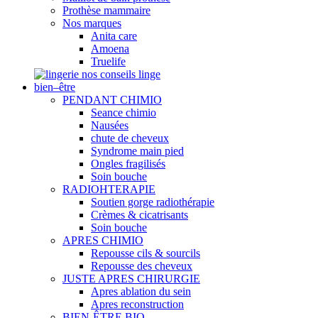
Prothèse mammaire
Nos marques
Anita care
Amoena
Truelife
nos conseils linge
bien–être
PENDANT CHIMIO
Seance chimio
Nausées
chute de cheveux
Syndrome main pied
Ongles fragilisés
Soin bouche
RADIOHTERAPIE
Soutien gorge radiothérapie
Crèmes & cicatrisants
Soin bouche
APRES CHIMIO
Repousse cils & sourcils
Repousse des cheveux
JUSTE APRES CHIRURGIE
Apres ablation du sein
Apres reconstruction
BIEN-ÊTRE BIO