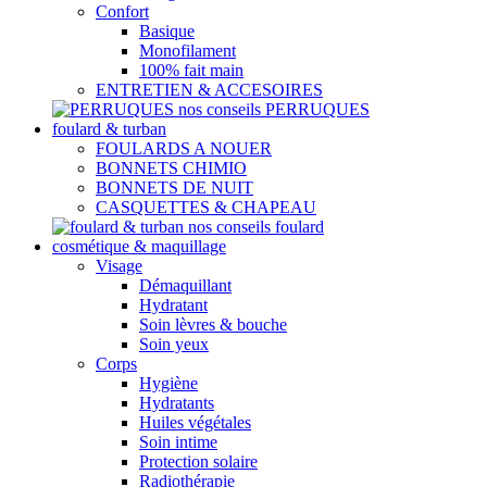
Confort
Basique
Monofilament
100% fait main
ENTRETIEN & ACCESOIRES
nos conseils PERRUQUES
foulard & turban
FOULARDS A NOUER
BONNETS CHIMIO
BONNETS DE NUIT
CASQUETTES & CHAPEAU
nos conseils foulard
cosmétique & maquillage
Visage
Démaquillant
Hydratant
Soin lèvres & bouche
Soin yeux
Corps
Hygiène
Hydratants
Huiles végétales
Soin intime
Protection solaire
Radiothérapie