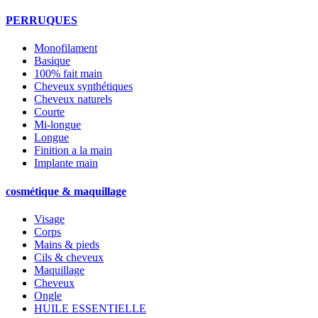
PERRUQUES
Monofilament
Basique
100% fait main
Cheveux synthétiques
Cheveux naturels
Courte
Mi-longue
Longue
Finition a la main
Implante main
cosmétique & maquillage
Visage
Corps
Mains & pieds
Cils & cheveux
Maquillage
Cheveux
Ongle
HUILE ESSENTIELLE