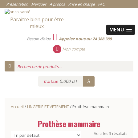
Présentation
Marques
A propos
Prise en charge
FAQ
Paraitre bien pour être
mieux
MENU
Besoin d'aide
Appelez nous au 24 388 388
Mon compte
0.000 DT
0 article
Accueil
/
LINGERIE ET VETEMENT
/ Prothèse mammaire
Prothèse mammaire
Voici les 3 résultats