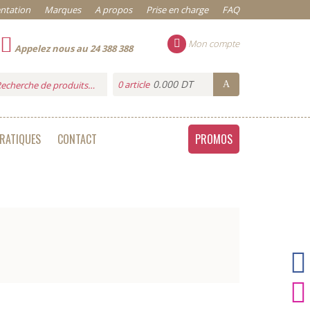
ntation
Marques
A propos
Prise en charge
FAQ
Mon compte
Appelez nous au 24 388 388
0.000 DT
0 article
PRATIQUES
CONTACT
PROMOS