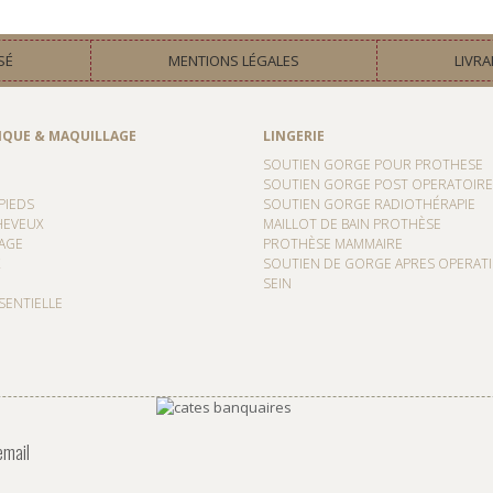
SÉ
MENTIONS LÉGALES
LIVRA
IQUE & MAQUILLAGE
LINGERIE
SOUTIEN GORGE POUR PROTHESE
SOUTIEN GORGE POST OPERATOIRE
PIEDS
SOUTIEN GORGE RADIOTHÉRAPIE
HEVEUX
MAILLOT DE BAIN PROTHÈSE
AGE
PROTHÈSE MAMMAIRE
SOUTIEN DE GORGE APRES OPERAT
SEIN
SENTIELLE
email