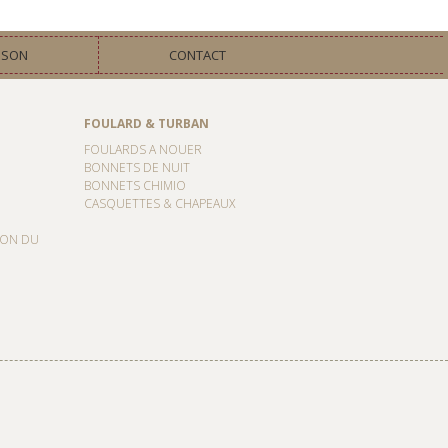
ISON
CONTACT
FOULARD & TURBAN
FOULARDS A NOUER
BONNETS DE NUIT
BONNETS CHIMIO
CASQUETTES & CHAPEAUX
ION DU