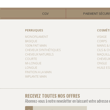
CGV
PAIEMENT SÉCURI
PERRUQUES
COSMÉT
MONOFILAMENT
VISAGE
BASIQUE
CORPS
100% FAIT MAIN
MAINS & 
CHEVEUX SYNTHÉTIQUES
CILS & C
CHEVEUX NATURELS
MAQUILL
COURTE
CHEVEUX
MI-LONGUE
ONGLE
LONGUE
HUILE ES
FINITION A LA MAIN
IMPLANTE MAIN
RECEVEZ TOUTES NOS OFFRES
Abonnez-vous à notre newsletter en laissant votre adresse 