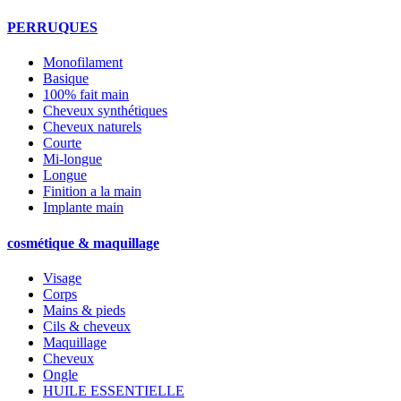
PERRUQUES
Monofilament
Basique
100% fait main
Cheveux synthétiques
Cheveux naturels
Courte
Mi-longue
Longue
Finition a la main
Implante main
cosmétique & maquillage
Visage
Corps
Mains & pieds
Cils & cheveux
Maquillage
Cheveux
Ongle
HUILE ESSENTIELLE