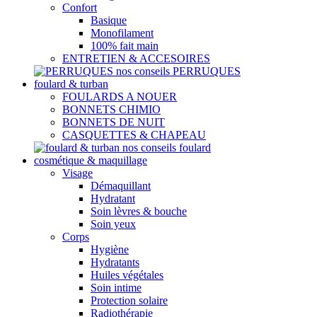
Confort
Basique
Monofilament
100% fait main
ENTRETIEN & ACCESOIRES
nos conseils PERRUQUES
foulard & turban
FOULARDS A NOUER
BONNETS CHIMIO
BONNETS DE NUIT
CASQUETTES & CHAPEAU
nos conseils foulard
cosmétique & maquillage
Visage
Démaquillant
Hydratant
Soin lèvres & bouche
Soin yeux
Corps
Hygiène
Hydratants
Huiles végétales
Soin intime
Protection solaire
Radiothérapie