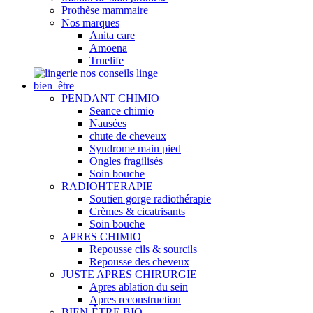
Prothèse mammaire
Nos marques
Anita care
Amoena
Truelife
nos conseils linge
bien–être
PENDANT CHIMIO
Seance chimio
Nausées
chute de cheveux
Syndrome main pied
Ongles fragilisés
Soin bouche
RADIOHTERAPIE
Soutien gorge radiothérapie
Crèmes & cicatrisants
Soin bouche
APRES CHIMIO
Repousse cils & sourcils
Repousse des cheveux
JUSTE APRES CHIRURGIE
Apres ablation du sein
Apres reconstruction
BIEN-ÊTRE BIO