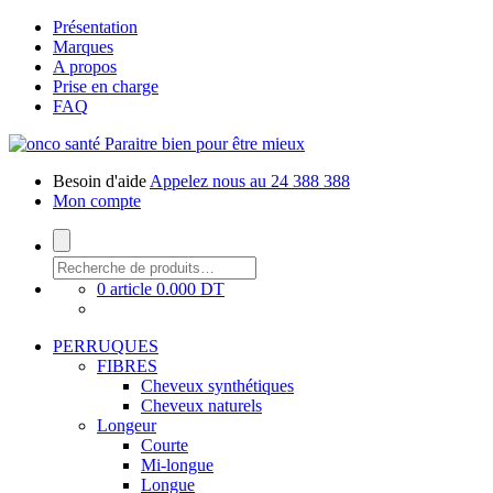
Présentation
Marques
A propos
Prise en charge
FAQ
Paraitre bien pour être mieux
Besoin d'aide
Appelez nous au 24 388 388
Mon compte
0 article
0.000 DT
PERRUQUES
FIBRES
Cheveux synthétiques
Cheveux naturels
Longeur
Courte
Mi-longue
Longue