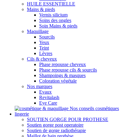
HUILE ESSENTIELLE
Mains & pieds
Vernis silicium
Soins des ongles
Soin Mains & pieds
Maquillage
Sourcils
Yeux
Teint
Lèvres
Cils & cheveux
Phase repousse cheveux
Phase repousse cils & sourcils
Shampoings & masques
Coloration végétale
Nos marques
Evaux
Revitalash
Eye Care
Nos conseils cosmétiques
lingerie
SOUTIEN GORGE POUR PROTHESE
Soutien gorge post operatoire
Soutien de gorge radiothérapie
Maillot de bain prothèse