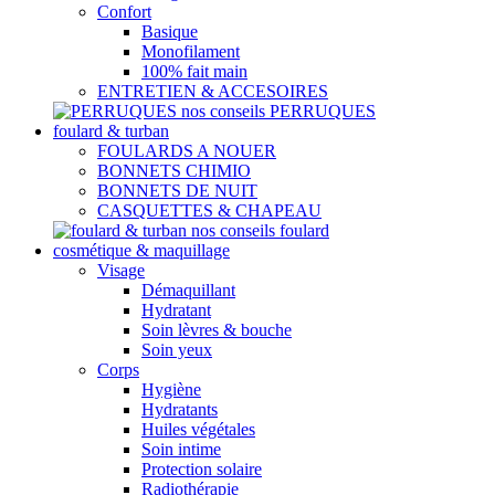
Confort
Basique
Monofilament
100% fait main
ENTRETIEN & ACCESOIRES
nos conseils PERRUQUES
foulard & turban
FOULARDS A NOUER
BONNETS CHIMIO
BONNETS DE NUIT
CASQUETTES & CHAPEAU
nos conseils foulard
cosmétique & maquillage
Visage
Démaquillant
Hydratant
Soin lèvres & bouche
Soin yeux
Corps
Hygiène
Hydratants
Huiles végétales
Soin intime
Protection solaire
Radiothérapie