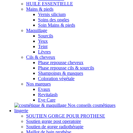
HUILE ESSENTIELLE
Mains & pieds
Vernis silicium
Soins des ongles
Soin Mains & pieds
Maquillage
Sourcils
Yeux
Teint
Lèvres
Cils & cheveux
Phase repousse cheveux
Phase repousse cils & sourcils
Shampoings & masques
Coloration végétale
Nos marques
Evaux
Revitalash
Eye Care
Nos conseils cosmétiques
lingerie
SOUTIEN GORGE POUR PROTHESE
Soutien gorge post operatoire
Soutien de gorge radiothérapie
Maillot de bain prothèse