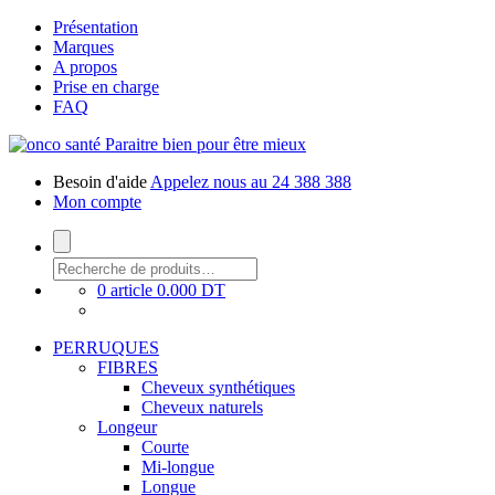
Présentation
Marques
A propos
Prise en charge
FAQ
Paraitre bien pour être mieux
Besoin d'aide
Appelez nous au 24 388 388
Mon compte
0 article
0.000 DT
PERRUQUES
FIBRES
Cheveux synthétiques
Cheveux naturels
Longeur
Courte
Mi-longue
Longue