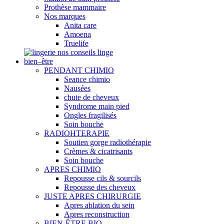
Prothèse mammaire
Nos marques
Anita care
Amoena
Truelife
nos conseils linge
bien–être
PENDANT CHIMIO
Seance chimio
Nausées
chute de cheveux
Syndrome main pied
Ongles fragilisés
Soin bouche
RADIOHTERAPIE
Soutien gorge radiothérapie
Crèmes & cicatrisants
Soin bouche
APRES CHIMIO
Repousse cils & sourcils
Repousse des cheveux
JUSTE APRES CHIRURGIE
Apres ablation du sein
Apres reconstruction
BIEN-ÊTRE BIO