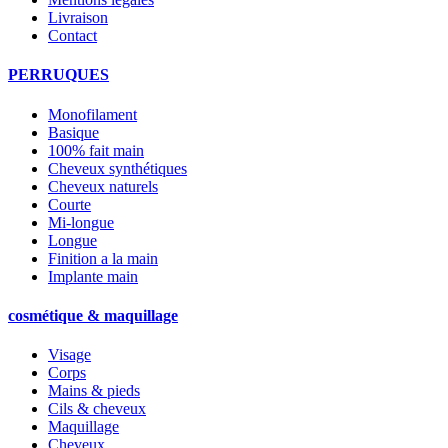
Livraison
Contact
PERRUQUES
Monofilament
Basique
100% fait main
Cheveux synthétiques
Cheveux naturels
Courte
Mi-longue
Longue
Finition a la main
Implante main
cosmétique & maquillage
Visage
Corps
Mains & pieds
Cils & cheveux
Maquillage
Cheveux