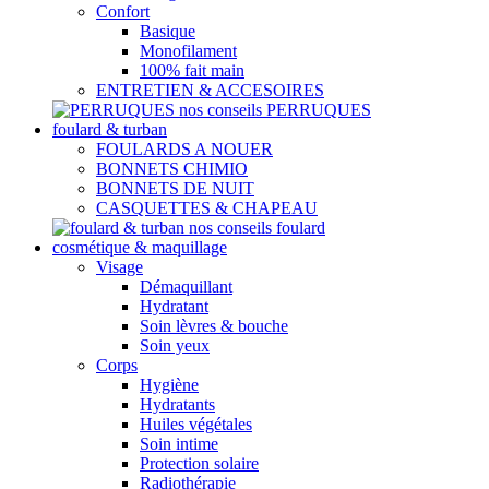
Confort
Basique
Monofilament
100% fait main
ENTRETIEN & ACCESOIRES
nos conseils PERRUQUES
foulard & turban
FOULARDS A NOUER
BONNETS CHIMIO
BONNETS DE NUIT
CASQUETTES & CHAPEAU
nos conseils foulard
cosmétique & maquillage
Visage
Démaquillant
Hydratant
Soin lèvres & bouche
Soin yeux
Corps
Hygiène
Hydratants
Huiles végétales
Soin intime
Protection solaire
Radiothérapie