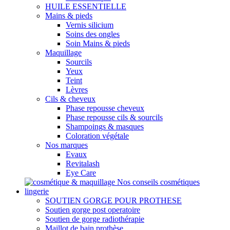
HUILE ESSENTIELLE
Mains & pieds
Vernis silicium
Soins des ongles
Soin Mains & pieds
Maquillage
Sourcils
Yeux
Teint
Lèvres
Cils & cheveux
Phase repousse cheveux
Phase repousse cils & sourcils
Shampoings & masques
Coloration végétale
Nos marques
Evaux
Revitalash
Eye Care
Nos conseils cosmétiques
lingerie
SOUTIEN GORGE POUR PROTHESE
Soutien gorge post operatoire
Soutien de gorge radiothérapie
Maillot de bain prothèse