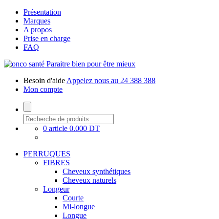
Présentation
Marques
A propos
Prise en charge
FAQ
Paraitre bien pour être mieux
Besoin d'aide
Appelez nous au 24 388 388
Mon compte
0 article
0.000 DT
PERRUQUES
FIBRES
Cheveux synthétiques
Cheveux naturels
Longeur
Courte
Mi-longue
Longue