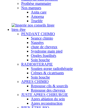
Prothèse mammaire
Nos marques
Anita care
Amoena
Truelife
nos conseils linge
bien–être
PENDANT CHIMIO
Seance chimio
Nausées
chute de cheveux
Syndrome main pied
Ongles fragilisés
Soin bouche
RADIOHTERAPIE
Soutien gorge radiothérapie
Crèmes & cicatrisants
Soin bouche
APRES CHIMIO
Repousse cils & sourcils
Repousse des cheveux
JUSTE APRES CHIRURGIE
Apres ablation du sein
Apres reconstruction
BIEN-ÊTRE BIO