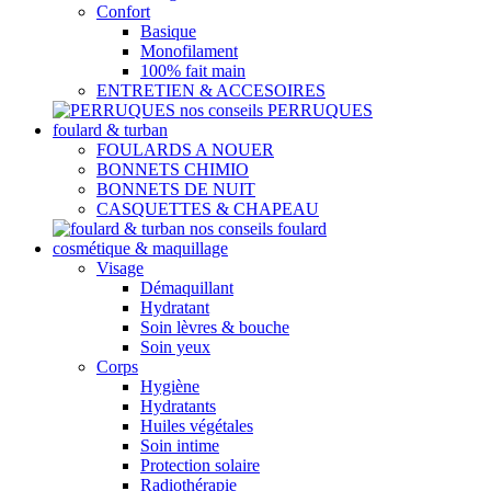
Confort
Basique
Monofilament
100% fait main
ENTRETIEN & ACCESOIRES
nos conseils PERRUQUES
foulard & turban
FOULARDS A NOUER
BONNETS CHIMIO
BONNETS DE NUIT
CASQUETTES & CHAPEAU
nos conseils foulard
cosmétique & maquillage
Visage
Démaquillant
Hydratant
Soin lèvres & bouche
Soin yeux
Corps
Hygiène
Hydratants
Huiles végétales
Soin intime
Protection solaire
Radiothérapie