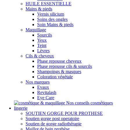
HUILE ESSENTIELLE
Mains & pieds
Vernis silicium
Soins des ongles
Soin Mains & pieds
Maquillage
Sourcils
Yeux
Teint
Lèvres
Cils & cheveux
Phase repousse cheveux
Phase repousse cils & sourcils
Shampoings & masques
Coloration végétale
Nos marques
Evaux
Revitalash
Eye Care
Nos conseils cosmétiques
lingerie
SOUTIEN GORGE POUR PROTHESE
Soutien gorge post operatoire
Soutien de gorge radiothérapie
Maillot de bain prothèse