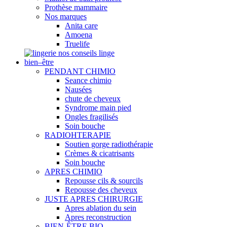
Prothèse mammaire
Nos marques
Anita care
Amoena
Truelife
nos conseils linge
bien–être
PENDANT CHIMIO
Seance chimio
Nausées
chute de cheveux
Syndrome main pied
Ongles fragilisés
Soin bouche
RADIOHTERAPIE
Soutien gorge radiothérapie
Crèmes & cicatrisants
Soin bouche
APRES CHIMIO
Repousse cils & sourcils
Repousse des cheveux
JUSTE APRES CHIRURGIE
Apres ablation du sein
Apres reconstruction
BIEN-ÊTRE BIO