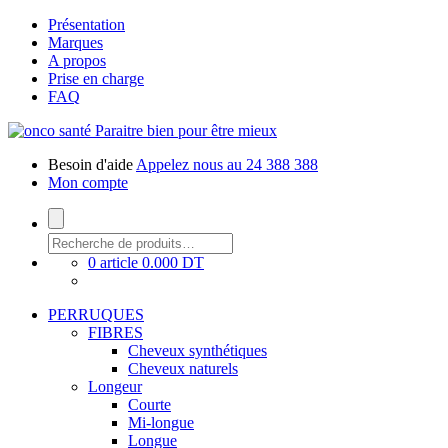
Présentation
Marques
A propos
Prise en charge
FAQ
Paraitre bien pour être mieux
Besoin d'aide
Appelez nous au 24 388 388
Mon compte
0 article
0.000 DT
PERRUQUES
FIBRES
Cheveux synthétiques
Cheveux naturels
Longeur
Courte
Mi-longue
Longue