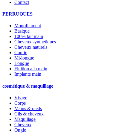
Contact
PERRUQUES
Monofilament
Basique
100% fait main
Cheveux synthétiques
Cheveux naturels
Courte
Mi-longue
Longue
Finition a la main
Implante main
cosmétique & maquillage
Visage
Corps
Mains & pieds
Cils & cheveux
Maquillage
Cheveux
Ongle