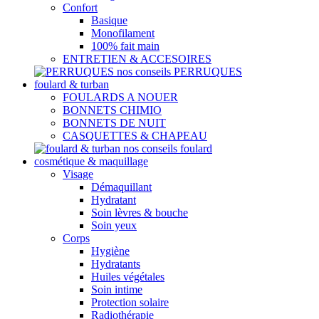
Confort
Basique
Monofilament
100% fait main
ENTRETIEN & ACCESOIRES
nos conseils PERRUQUES
foulard & turban
FOULARDS A NOUER
BONNETS CHIMIO
BONNETS DE NUIT
CASQUETTES & CHAPEAU
nos conseils foulard
cosmétique & maquillage
Visage
Démaquillant
Hydratant
Soin lèvres & bouche
Soin yeux
Corps
Hygiène
Hydratants
Huiles végétales
Soin intime
Protection solaire
Radiothérapie