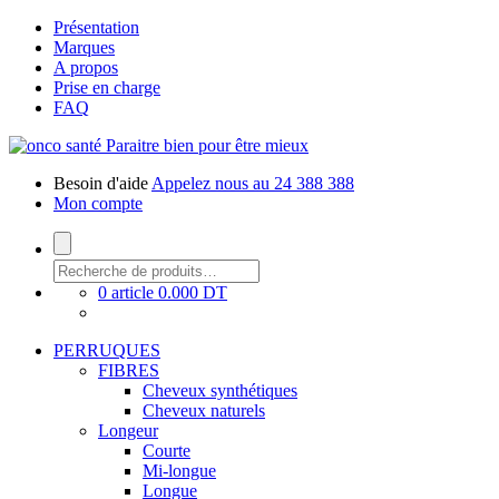
Présentation
Marques
A propos
Prise en charge
FAQ
Paraitre bien pour être mieux
Besoin d'aide
Appelez nous au 24 388 388
Mon compte
0 article
0.000 DT
PERRUQUES
FIBRES
Cheveux synthétiques
Cheveux naturels
Longeur
Courte
Mi-longue
Longue