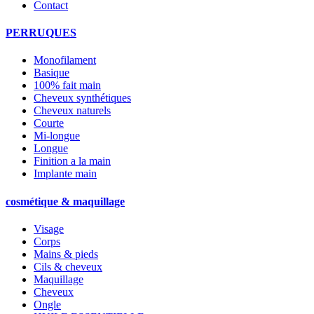
Contact
PERRUQUES
Monofilament
Basique
100% fait main
Cheveux synthétiques
Cheveux naturels
Courte
Mi-longue
Longue
Finition a la main
Implante main
cosmétique & maquillage
Visage
Corps
Mains & pieds
Cils & cheveux
Maquillage
Cheveux
Ongle