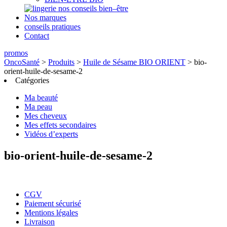
nos conseils bien–être
Nos marques
conseils pratiques
Contact
promos
OncoSanté
>
Produits
>
Huile de Sésame BIO ORIENT
>
bio-
orient-huile-de-sesame-2
Catégories
Ma beauté
Ma peau
Mes cheveux
Mes effets secondaires
Vidéos d’experts
bio-orient-huile-de-sesame-2
CGV
Paiement sécurisé
Mentions légales
Livraison