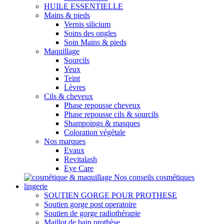
HUILE ESSENTIELLE
Mains & pieds
Vernis silicium
Soins des ongles
Soin Mains & pieds
Maquillage
Sourcils
Yeux
Teint
Lèvres
Cils & cheveux
Phase repousse cheveux
Phase repousse cils & sourcils
Shampoings & masques
Coloration végétale
Nos marques
Evaux
Revitalash
Eye Care
Nos conseils cosmétiques
lingerie
SOUTIEN GORGE POUR PROTHESE
Soutien gorge post operatoire
Soutien de gorge radiothérapie
Maillot de bain prothèse