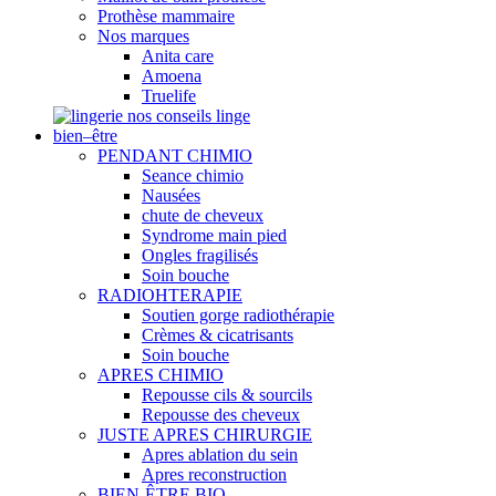
Prothèse mammaire
Nos marques
Anita care
Amoena
Truelife
nos conseils linge
bien–être
PENDANT CHIMIO
Seance chimio
Nausées
chute de cheveux
Syndrome main pied
Ongles fragilisés
Soin bouche
RADIOHTERAPIE
Soutien gorge radiothérapie
Crèmes & cicatrisants
Soin bouche
APRES CHIMIO
Repousse cils & sourcils
Repousse des cheveux
JUSTE APRES CHIRURGIE
Apres ablation du sein
Apres reconstruction
BIEN-ÊTRE BIO