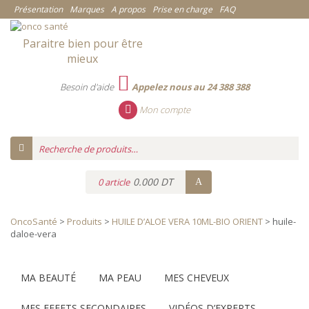
Présentation
Marques
A propos
Prise en charge
FAQ
Paraitre bien pour être
mieux
Besoin d'aide
Appelez nous au 24 388 388
Mon compte
0.000 DT
0 article
OncoSanté
>
Produits
>
HUILE D’ALOE VERA 10ML-BIO ORIENT
>
huile-
daloe-vera
Catégories
MA BEAUTÉ
MA PEAU
MES CHEVEUX
MES EFFETS SECONDAIRES
VIDÉOS D’EXPERTS