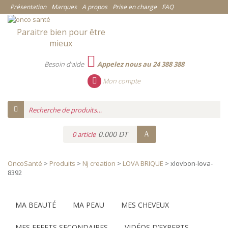
Présentation
Marques
A propos
Prise en charge
FAQ
Paraitre bien pour être
mieux
Besoin d'aide
Appelez nous au 24 388 388
Mon compte
0.000 DT
0 article
OncoSanté
>
Produits
>
Nj creation
>
LOVA BRIQUE
>
xlovbon-lova-
8392
Catégories
MA BEAUTÉ
MA PEAU
MES CHEVEUX
MES EFFETS SECONDAIRES
VIDÉOS D’EXPERTS