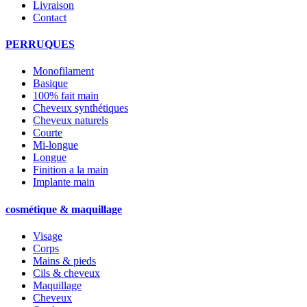
Livraison
Contact
PERRUQUES
Monofilament
Basique
100% fait main
Cheveux synthétiques
Cheveux naturels
Courte
Mi-longue
Longue
Finition a la main
Implante main
cosmétique & maquillage
Visage
Corps
Mains & pieds
Cils & cheveux
Maquillage
Cheveux