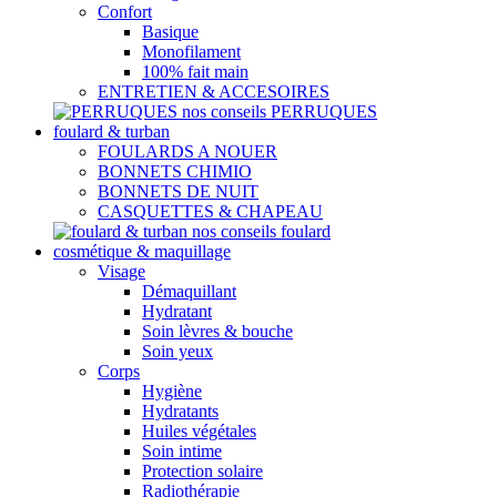
Confort
Basique
Monofilament
100% fait main
ENTRETIEN & ACCESOIRES
nos conseils PERRUQUES
foulard & turban
FOULARDS A NOUER
BONNETS CHIMIO
BONNETS DE NUIT
CASQUETTES & CHAPEAU
nos conseils foulard
cosmétique & maquillage
Visage
Démaquillant
Hydratant
Soin lèvres & bouche
Soin yeux
Corps
Hygiène
Hydratants
Huiles végétales
Soin intime
Protection solaire
Radiothérapie