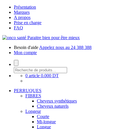
Présentation
Marques
A propos
Prise en charge
FAQ
Paraitre bien pour être mieux
Besoin d'aide
Appelez nous au 24 388 388
Mon compte
0 article
0.000 DT
PERRUQUES
FIBRES
Cheveux synthétiques
Cheveux naturels
Longeur
Courte
Mi-longue
Longue