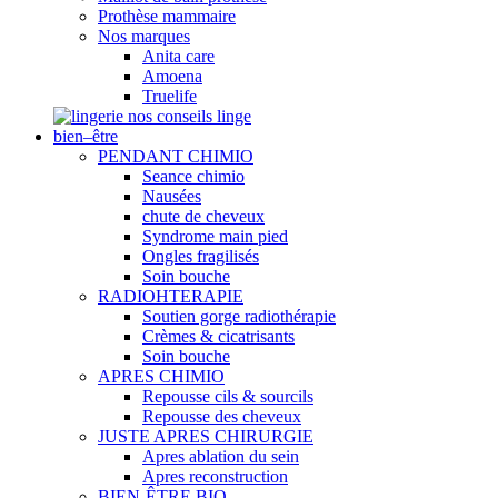
Prothèse mammaire
Nos marques
Anita care
Amoena
Truelife
nos conseils linge
bien–être
PENDANT CHIMIO
Seance chimio
Nausées
chute de cheveux
Syndrome main pied
Ongles fragilisés
Soin bouche
RADIOHTERAPIE
Soutien gorge radiothérapie
Crèmes & cicatrisants
Soin bouche
APRES CHIMIO
Repousse cils & sourcils
Repousse des cheveux
JUSTE APRES CHIRURGIE
Apres ablation du sein
Apres reconstruction
BIEN-ÊTRE BIO