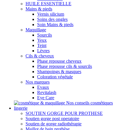
HUILE ESSENTIELLE
Mains & pieds
Vernis silicium
Soins des ongles
Soin Mains & pieds
Maquillage
Sourcils
Yeux
Teint
Lèvres
Cils & cheveux
Phase repousse cheveux
Phase repousse cils & sourcils
Shampoings & masques
Coloration végétale
Nos marques
Evaux
Revitalash
Eye Care
Nos conseils cosmétiques
lingerie
SOUTIEN GORGE POUR PROTHESE
Soutien gorge post operatoire
Soutien de gorge radiothérapie
Maillot de bain prothèse