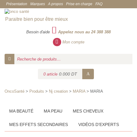
Présentation
Marques
A propos
Prise en charge
FAQ
Paraitre bien pour être mieux
Besoin d'aide
Appelez nous au 24 388 388
Mon compte
0.000 DT
0 article
OncoSanté
>
Produits
>
Nj creation
>
MARIA
>
MARIA
Catégories
MA BEAUTÉ
MA PEAU
MES CHEVEUX
MES EFFETS SECONDAIRES
VIDÉOS D’EXPERTS