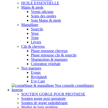
HUILE ESSENTIELLE
Mains & pieds
Vernis silicium
Soins des ongles
Soin Mains & pieds
Maquillage
Sourcils
Yeux
Teint
Lèvres
Cils & cheveux
Phase repousse cheveux
Phase repousse cils & sourcils
Shampoings & masques
Coloration végétale
Nos marques
Evaux
Revitalash
Eye Care
Nos conseils cosmétiques
lingerie
SOUTIEN GORGE POUR PROTHESE
Soutien gorge post operatoire
Soutien de gorge radiothérapie
Maillot de bain prothèse