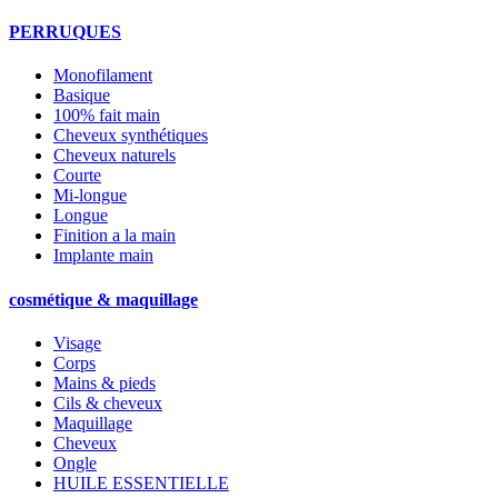
PERRUQUES
Monofilament
Basique
100% fait main
Cheveux synthétiques
Cheveux naturels
Courte
Mi-longue
Longue
Finition a la main
Implante main
cosmétique & maquillage
Visage
Corps
Mains & pieds
Cils & cheveux
Maquillage
Cheveux
Ongle
HUILE ESSENTIELLE