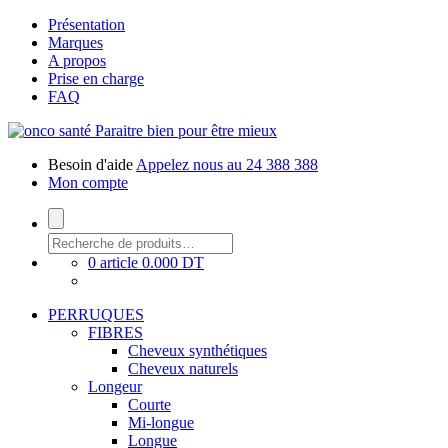
Présentation
Marques
A propos
Prise en charge
FAQ
Paraitre bien pour être mieux
Besoin d'aide
Appelez nous au 24 388 388
Mon compte
0 article
0.000 DT
PERRUQUES
FIBRES
Cheveux synthétiques
Cheveux naturels
Longeur
Courte
Mi-longue
Longue