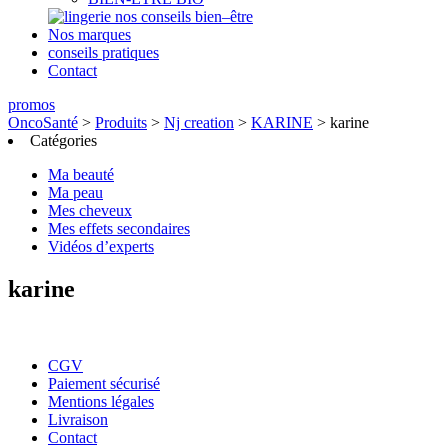
nos conseils bien–être
Nos marques
conseils pratiques
Contact
promos
OncoSanté
>
Produits
>
Nj creation
>
KARINE
>
karine
Catégories
Ma beauté
Ma peau
Mes cheveux
Mes effets secondaires
Vidéos d’experts
karine
CGV
Paiement sécurisé
Mentions légales
Livraison
Contact