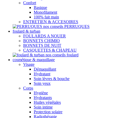
Confort
Basique
Monofilament
100% fait main
ENTRETIEN & ACCESOIRES
nos conseils PERRUQUES
foulard & turban
FOULARDS A NOUER
BONNETS CHIMIO
BONNETS DE NUIT
CASQUETTES & CHAPEAU
nos conseils foulard
cosmétique & maquillage
Visage
Démaquillant
Hydratant
Soin lèvres & bouche
Soin yeux
Corps
Hygiène
Hydratants
Huiles végétales
Soin intime
Protection solaire
Radiothérapie