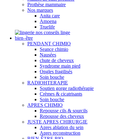
Prothèse mammaire
Nos marques
Anita care
Amoena
Truelife
nos conseils linge
bien–être
PENDANT CHIMIO
Seance chimio
Nausées
chute de cheveux
Syndrome main pied
Ongles fragilisés
Soin bouche
RADIOHTERAPIE
Soutien gorge radiothérapie
Crèmes & cicatrisants
Soin bouche
APRES CHIMIO
Repousse cils & sourcils
Repousse des cheveux
JUSTE APRES CHIRURGIE
Apres ablation du sein
Apres reconstruction
BIEN-ÊTRE BIO