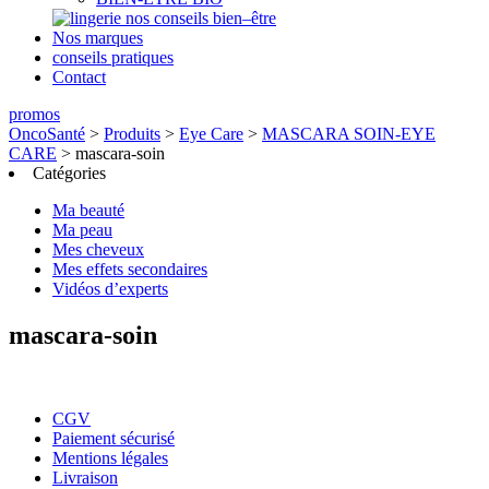
nos conseils bien–être
Nos marques
conseils pratiques
Contact
promos
OncoSanté
>
Produits
>
Eye Care
>
MASCARA SOIN-EYE
CARE
>
mascara-soin
Catégories
Ma beauté
Ma peau
Mes cheveux
Mes effets secondaires
Vidéos d’experts
mascara-soin
CGV
Paiement sécurisé
Mentions légales
Livraison