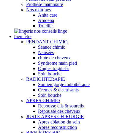
Prothèse mammaire
Nos marques
Anita care
Amoena
Truelife
nos conseils linge
bien–être
PENDANT CHIMIO
Seance chimio
Nausées
chute de cheveux
Syndrome main pied
Ongles fragilisés
Soin bouche
RADIOHTERAPIE
Soutien gorge radiothérapie
Crèmes & cicatrisants
Soin bouche
APRES CHIMIO
Repousse cils & sourcils
Repousse des cheveux
JUSTE APRES CHIRURGIE
Apres ablation du sein
Apres reconstruction
BIEN-ÊTRE BIO