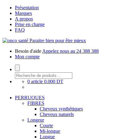
Présentation
Marques
A propos
Prise en charge
FAQ
Paraitre bien pour être mieux
Besoin d'aide
Appelez nous au 24 388 388
Mon compte
0 article
0.000 DT
PERRUQUES
FIBRES
Cheveux synthétiques
Cheveux naturels
Longeur
Courte
Mi-longue
Longue