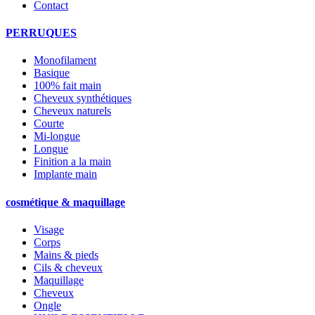
Contact
PERRUQUES
Monofilament
Basique
100% fait main
Cheveux synthétiques
Cheveux naturels
Courte
Mi-longue
Longue
Finition a la main
Implante main
cosmétique & maquillage
Visage
Corps
Mains & pieds
Cils & cheveux
Maquillage
Cheveux
Ongle