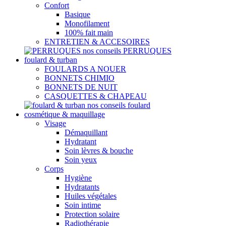
Confort
Basique
Monofilament
100% fait main
ENTRETIEN & ACCESOIRES
nos conseils PERRUQUES
foulard & turban
FOULARDS A NOUER
BONNETS CHIMIO
BONNETS DE NUIT
CASQUETTES & CHAPEAU
nos conseils foulard
cosmétique & maquillage
Visage
Démaquillant
Hydratant
Soin lèvres & bouche
Soin yeux
Corps
Hygiène
Hydratants
Huiles végétales
Soin intime
Protection solaire
Radiothérapie