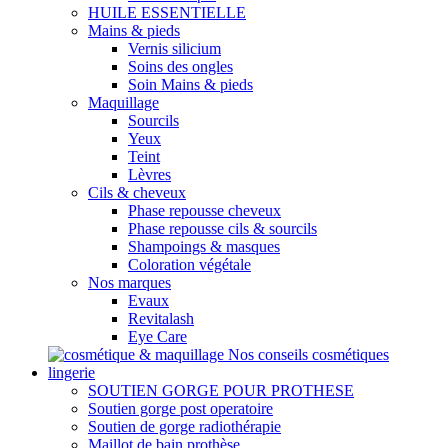
HUILE ESSENTIELLE
Mains & pieds
Vernis silicium
Soins des ongles
Soin Mains & pieds
Maquillage
Sourcils
Yeux
Teint
Lèvres
Cils & cheveux
Phase repousse cheveux
Phase repousse cils & sourcils
Shampoings & masques
Coloration végétale
Nos marques
Evaux
Revitalash
Eye Care
Nos conseils cosmétiques
lingerie
SOUTIEN GORGE POUR PROTHESE
Soutien gorge post operatoire
Soutien de gorge radiothérapie
Maillot de bain prothèse