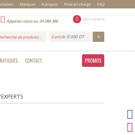
ntation
Marques
A propos
Prise en charge
FAQ
Mon compte
Appelez nous au 24 388 388
0.000 DT
0 article
PRATIQUES
CONTACT
PROMOS
’EXPERTS