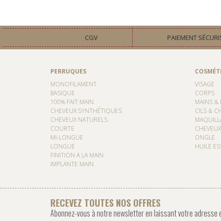
CGV
PAIEMENT SÉCURI
PERRUQUES
COSMÉT
MONOFILAMENT
VISAGE
BASIQUE
CORPS
100% FAIT MAIN
MAINS & 
CHEVEUX SYNTHÉTIQUES
CILS & C
CHEVEUX NATURELS
MAQUILL
COURTE
CHEVEUX
MI-LONGUE
ONGLE
LONGUE
HUILE ES
FINITION A LA MAIN
IMPLANTE MAIN
RECEVEZ TOUTES NOS OFFRES
Abonnez-vous à notre newsletter en laissant votre adresse 