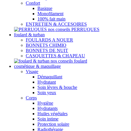
Confort
Basique
Monofilament
100% fait main
ENTRETIEN & ACCESOIRES
nos conseils PERRUQUES
foulard & turban
FOULARDS A NOUER
BONNETS CHIMIO
BONNETS DE NUIT
CASQUETTES & CHAPEAU
nos conseils foulard
cosmétique & maquillage
Visage
Démaquillant
Hydratant
Soin lèvres & bouche
Soin yeux
Corps
Hygiène
Hydratants
Huiles végétales
Soin intime
Protection solaire
Radiothérapie