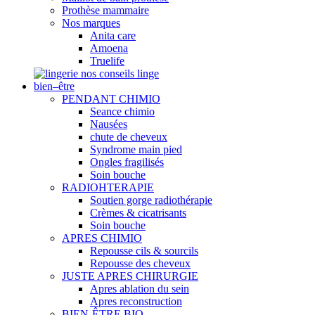
Prothèse mammaire
Nos marques
Anita care
Amoena
Truelife
nos conseils linge
bien–être
PENDANT CHIMIO
Seance chimio
Nausées
chute de cheveux
Syndrome main pied
Ongles fragilisés
Soin bouche
RADIOHTERAPIE
Soutien gorge radiothérapie
Crèmes & cicatrisants
Soin bouche
APRES CHIMIO
Repousse cils & sourcils
Repousse des cheveux
JUSTE APRES CHIRURGIE
Apres ablation du sein
Apres reconstruction
BIEN-ÊTRE BIO