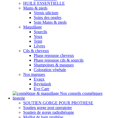
HUILE ESSENTIELLE
Mains & pieds
Vernis silicium
Soins des ongles
Soin Mains & pieds
Maquillage
Sourcils
Yeux
Teint
Lèvres
Cils & cheveux
Phase repousse cheveux
Phase repousse cils & sourcils
Shampoings & masques
Coloration végétale
Nos marques
Evaux
Revitalash
Eye Care
Nos conseils cosmétiques
lingerie
SOUTIEN GORGE POUR PROTHESE
Soutien gorge post operatoire
Soutien de gorge radiothérapie
Maillot de bain prothèse