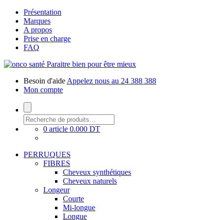
Présentation
Marques
A propos
Prise en charge
FAQ
Paraitre bien pour être mieux
Besoin d'aide
Appelez nous au 24 388 388
Mon compte
0 article
0.000 DT
PERRUQUES
FIBRES
Cheveux synthétiques
Cheveux naturels
Longeur
Courte
Mi-longue
Longue