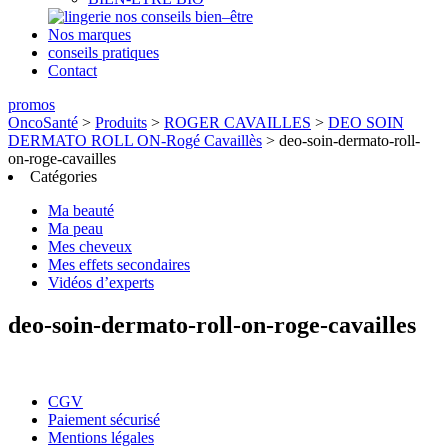
nos conseils bien–être
Nos marques
conseils pratiques
Contact
promos
OncoSanté
>
Produits
>
ROGER CAVAILLES
>
DEO SOIN
DERMATO ROLL ON-Rogé Cavaillès
>
deo-soin-dermato-roll-
on-roge-cavailles
Catégories
Ma beauté
Ma peau
Mes cheveux
Mes effets secondaires
Vidéos d’experts
deo-soin-dermato-roll-on-roge-cavailles
CGV
Paiement sécurisé
Mentions légales