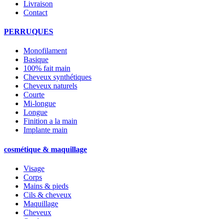
Livraison
Contact
PERRUQUES
Monofilament
Basique
100% fait main
Cheveux synthétiques
Cheveux naturels
Courte
Mi-longue
Longue
Finition a la main
Implante main
cosmétique & maquillage
Visage
Corps
Mains & pieds
Cils & cheveux
Maquillage
Cheveux