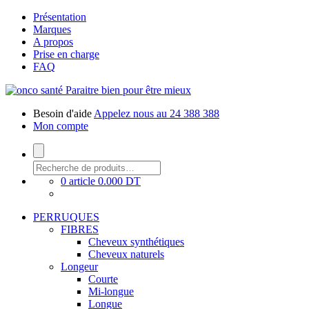
Présentation
Marques
A propos
Prise en charge
FAQ
Paraitre bien pour être mieux
Besoin d'aide
Appelez nous au 24 388 388
Mon compte
0 article
0.000 DT
PERRUQUES
FIBRES
Cheveux synthétiques
Cheveux naturels
Longeur
Courte
Mi-longue
Longue