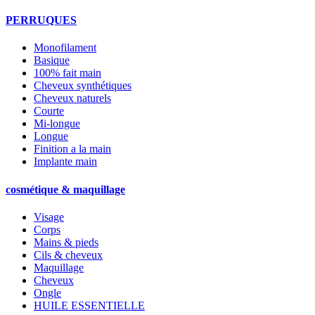
PERRUQUES
Monofilament
Basique
100% fait main
Cheveux synthétiques
Cheveux naturels
Courte
Mi-longue
Longue
Finition a la main
Implante main
cosmétique & maquillage
Visage
Corps
Mains & pieds
Cils & cheveux
Maquillage
Cheveux
Ongle
HUILE ESSENTIELLE