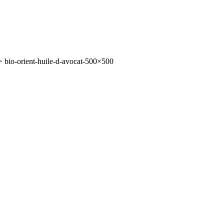
>
bio-orient-huile-d-avocat-500×500