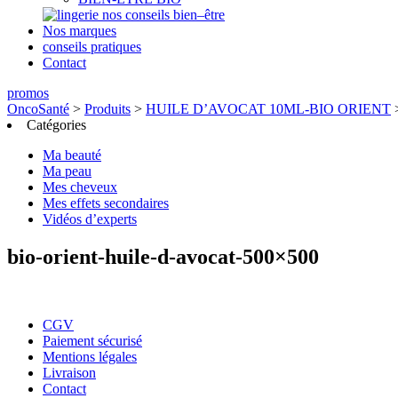
nos conseils bien–être
Nos marques
conseils pratiques
Contact
promos
OncoSanté
>
Produits
>
HUILE D’AVOCAT 10ML-BIO ORIENT
Catégories
Ma beauté
Ma peau
Mes cheveux
Mes effets secondaires
Vidéos d’experts
bio-orient-huile-d-avocat-500×500
CGV
Paiement sécurisé
Mentions légales
Livraison
Contact