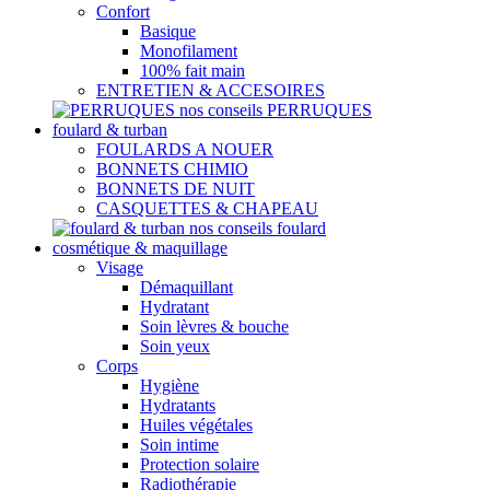
Confort
Basique
Monofilament
100% fait main
ENTRETIEN & ACCESOIRES
nos conseils PERRUQUES
foulard & turban
FOULARDS A NOUER
BONNETS CHIMIO
BONNETS DE NUIT
CASQUETTES & CHAPEAU
nos conseils foulard
cosmétique & maquillage
Visage
Démaquillant
Hydratant
Soin lèvres & bouche
Soin yeux
Corps
Hygiène
Hydratants
Huiles végétales
Soin intime
Protection solaire
Radiothérapie