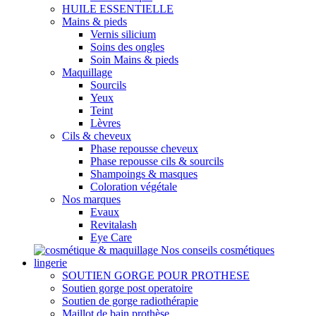
HUILE ESSENTIELLE
Mains & pieds
Vernis silicium
Soins des ongles
Soin Mains & pieds
Maquillage
Sourcils
Yeux
Teint
Lèvres
Cils & cheveux
Phase repousse cheveux
Phase repousse cils & sourcils
Shampoings & masques
Coloration végétale
Nos marques
Evaux
Revitalash
Eye Care
Nos conseils cosmétiques
lingerie
SOUTIEN GORGE POUR PROTHESE
Soutien gorge post operatoire
Soutien de gorge radiothérapie
Maillot de bain prothèse