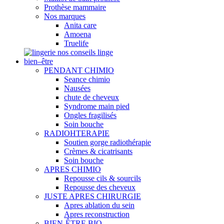
Prothèse mammaire
Nos marques
Anita care
Amoena
Truelife
nos conseils linge
bien–être
PENDANT CHIMIO
Seance chimio
Nausées
chute de cheveux
Syndrome main pied
Ongles fragilisés
Soin bouche
RADIOHTERAPIE
Soutien gorge radiothérapie
Crèmes & cicatrisants
Soin bouche
APRES CHIMIO
Repousse cils & sourcils
Repousse des cheveux
JUSTE APRES CHIRURGIE
Apres ablation du sein
Apres reconstruction
BIEN-ÊTRE BIO