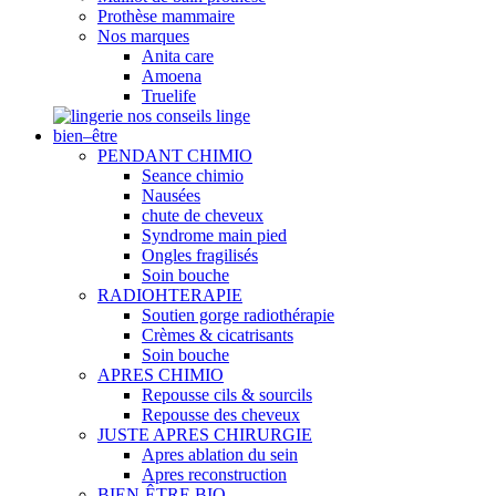
Prothèse mammaire
Nos marques
Anita care
Amoena
Truelife
nos conseils linge
bien–être
PENDANT CHIMIO
Seance chimio
Nausées
chute de cheveux
Syndrome main pied
Ongles fragilisés
Soin bouche
RADIOHTERAPIE
Soutien gorge radiothérapie
Crèmes & cicatrisants
Soin bouche
APRES CHIMIO
Repousse cils & sourcils
Repousse des cheveux
JUSTE APRES CHIRURGIE
Apres ablation du sein
Apres reconstruction
BIEN-ÊTRE BIO