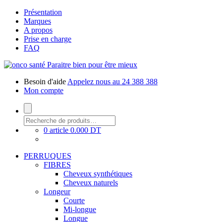
Présentation
Marques
A propos
Prise en charge
FAQ
Paraitre bien pour être mieux
Besoin d'aide
Appelez nous au 24 388 388
Mon compte
0 article
0.000 DT
PERRUQUES
FIBRES
Cheveux synthétiques
Cheveux naturels
Longeur
Courte
Mi-longue
Longue