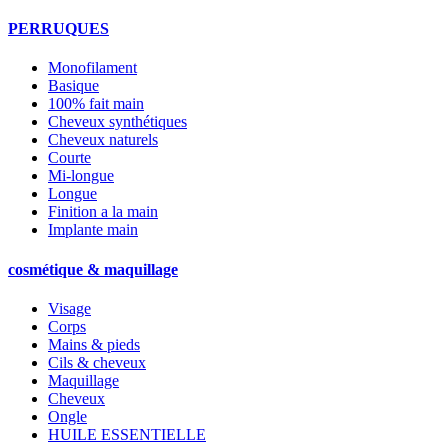
PERRUQUES
Monofilament
Basique
100% fait main
Cheveux synthétiques
Cheveux naturels
Courte
Mi-longue
Longue
Finition a la main
Implante main
cosmétique & maquillage
Visage
Corps
Mains & pieds
Cils & cheveux
Maquillage
Cheveux
Ongle
HUILE ESSENTIELLE