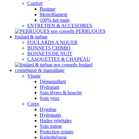
Confort
Basique
Monofilament
100% fait main
ENTRETIEN & ACCESOIRES
nos conseils PERRUQUES
foulard & turban
FOULARDS A NOUER
BONNETS CHIMIO
BONNETS DE NUIT
CASQUETTES & CHAPEAU
nos conseils foulard
cosmétique & maquillage
Visage
Démaquillant
Hydratant
Soin lèvres & bouche
Soin yeux
Corps
Hygiène
Hydratants
Huiles végétales
Soin intime
Protection solaire
Radiothérapie