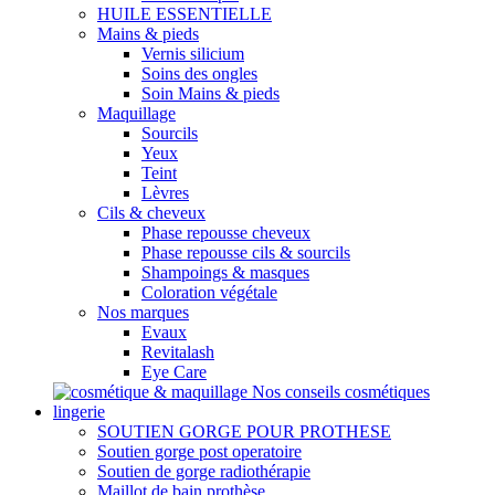
HUILE ESSENTIELLE
Mains & pieds
Vernis silicium
Soins des ongles
Soin Mains & pieds
Maquillage
Sourcils
Yeux
Teint
Lèvres
Cils & cheveux
Phase repousse cheveux
Phase repousse cils & sourcils
Shampoings & masques
Coloration végétale
Nos marques
Evaux
Revitalash
Eye Care
Nos conseils cosmétiques
lingerie
SOUTIEN GORGE POUR PROTHESE
Soutien gorge post operatoire
Soutien de gorge radiothérapie
Maillot de bain prothèse