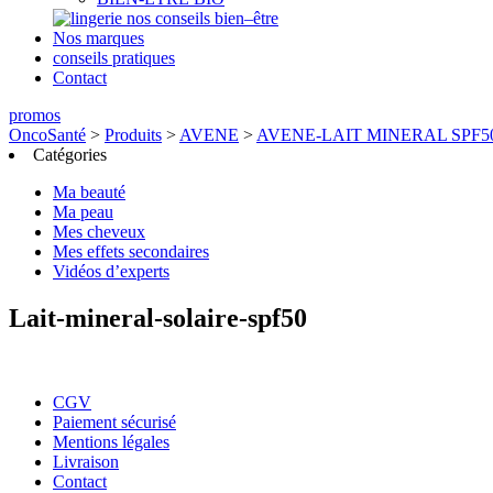
nos conseils bien–être
Nos marques
conseils pratiques
Contact
promos
OncoSanté
>
Produits
>
AVENE
>
AVENE-LAIT MINERAL SPF5
Catégories
Ma beauté
Ma peau
Mes cheveux
Mes effets secondaires
Vidéos d’experts
Lait-mineral-solaire-spf50
CGV
Paiement sécurisé
Mentions légales
Livraison
Contact