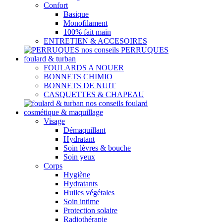
Confort
Basique
Monofilament
100% fait main
ENTRETIEN & ACCESOIRES
nos conseils PERRUQUES
foulard & turban
FOULARDS A NOUER
BONNETS CHIMIO
BONNETS DE NUIT
CASQUETTES & CHAPEAU
nos conseils foulard
cosmétique & maquillage
Visage
Démaquillant
Hydratant
Soin lèvres & bouche
Soin yeux
Corps
Hygiène
Hydratants
Huiles végétales
Soin intime
Protection solaire
Radiothérapie