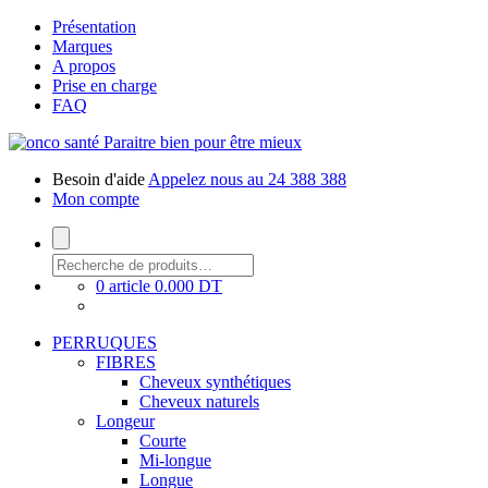
Présentation
Marques
A propos
Prise en charge
FAQ
Paraitre bien pour être mieux
Besoin d'aide
Appelez nous au 24 388 388
Mon compte
0 article
0.000 DT
PERRUQUES
FIBRES
Cheveux synthétiques
Cheveux naturels
Longeur
Courte
Mi-longue
Longue