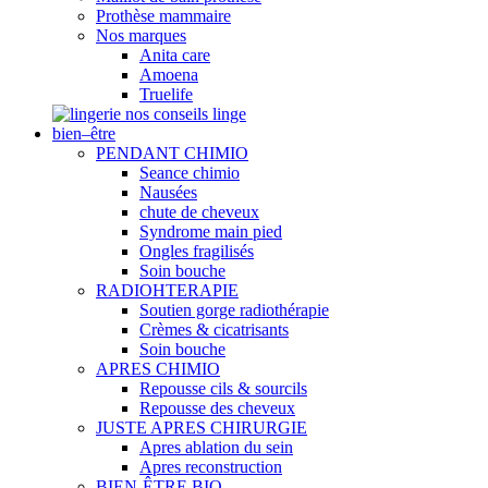
Prothèse mammaire
Nos marques
Anita care
Amoena
Truelife
nos conseils linge
bien–être
PENDANT CHIMIO
Seance chimio
Nausées
chute de cheveux
Syndrome main pied
Ongles fragilisés
Soin bouche
RADIOHTERAPIE
Soutien gorge radiothérapie
Crèmes & cicatrisants
Soin bouche
APRES CHIMIO
Repousse cils & sourcils
Repousse des cheveux
JUSTE APRES CHIRURGIE
Apres ablation du sein
Apres reconstruction
BIEN-ÊTRE BIO