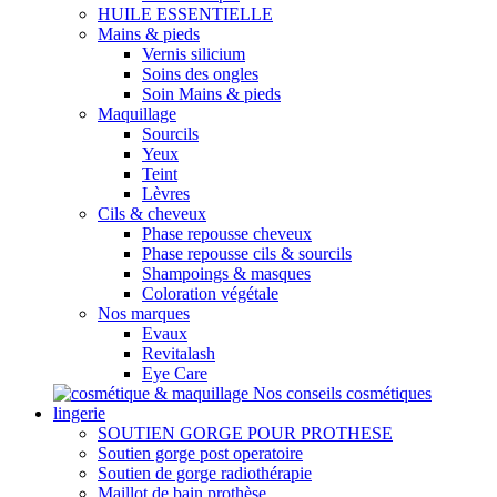
HUILE ESSENTIELLE
Mains & pieds
Vernis silicium
Soins des ongles
Soin Mains & pieds
Maquillage
Sourcils
Yeux
Teint
Lèvres
Cils & cheveux
Phase repousse cheveux
Phase repousse cils & sourcils
Shampoings & masques
Coloration végétale
Nos marques
Evaux
Revitalash
Eye Care
Nos conseils cosmétiques
lingerie
SOUTIEN GORGE POUR PROTHESE
Soutien gorge post operatoire
Soutien de gorge radiothérapie
Maillot de bain prothèse