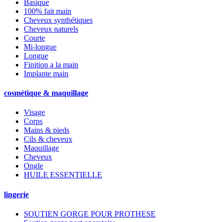
Basique
100% fait main
Cheveux synthétiques
Cheveux naturels
Courte
Mi-longue
Longue
Finition a la main
Implante main
cosmétique & maquillage
Visage
Corps
Mains & pieds
Cils & cheveux
Maquillage
Cheveux
Ongle
HUILE ESSENTIELLE
lingerie
SOUTIEN GORGE POUR PROTHESE