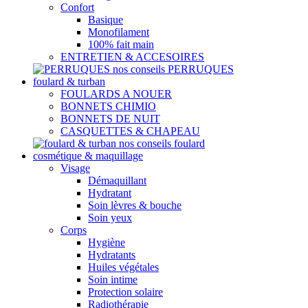
Confort
Basique
Monofilament
100% fait main
ENTRETIEN & ACCESOIRES
nos conseils PERRUQUES
foulard & turban
FOULARDS A NOUER
BONNETS CHIMIO
BONNETS DE NUIT
CASQUETTES & CHAPEAU
nos conseils foulard
cosmétique & maquillage
Visage
Démaquillant
Hydratant
Soin lèvres & bouche
Soin yeux
Corps
Hygiène
Hydratants
Huiles végétales
Soin intime
Protection solaire
Radiothérapie