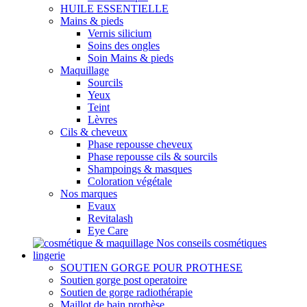
HUILE ESSENTIELLE
Mains & pieds
Vernis silicium
Soins des ongles
Soin Mains & pieds
Maquillage
Sourcils
Yeux
Teint
Lèvres
Cils & cheveux
Phase repousse cheveux
Phase repousse cils & sourcils
Shampoings & masques
Coloration végétale
Nos marques
Evaux
Revitalash
Eye Care
Nos conseils cosmétiques
lingerie
SOUTIEN GORGE POUR PROTHESE
Soutien gorge post operatoire
Soutien de gorge radiothérapie
Maillot de bain prothèse