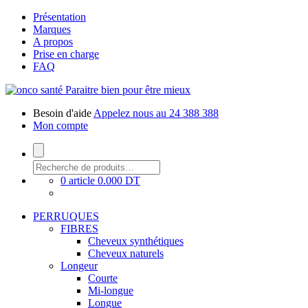
Présentation
Marques
A propos
Prise en charge
FAQ
Paraitre bien pour être mieux
Besoin d'aide
Appelez nous au 24 388 388
Mon compte
0 article
0.000 DT
PERRUQUES
FIBRES
Cheveux synthétiques
Cheveux naturels
Longeur
Courte
Mi-longue
Longue