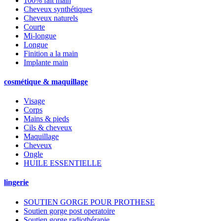
100% fait main
Cheveux synthétiques
Cheveux naturels
Courte
Mi-longue
Longue
Finition a la main
Implante main
cosmétique & maquillage
Visage
Corps
Mains & pieds
Cils & cheveux
Maquillage
Cheveux
Ongle
HUILE ESSENTIELLE
lingerie
SOUTIEN GORGE POUR PROTHESE
Soutien gorge post operatoire
Soutien gorge radiothérapie