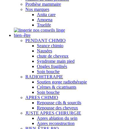
Prothèse mammaire
Nos marques
Anita care
Amoena
Truelife
nos conseils linge
bien–être
PENDANT CHIMIO
Seance chimio
Nausées
chute de cheveux
Syndrome main pied
Ongles fragilisés
Soin bouche
RADIOHTERAPIE
Soutien gorge radiothérapie
Crèmes & cicatrisants
Soin bouche
APRES CHIMIO
Repousse cils & sourcils
Repousse des cheveux
JUSTE APRES CHIRURGIE
Apres ablation du sein
Apres reconstruction
BIEN-ÊTRE BIO