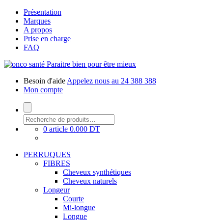
Présentation
Marques
A propos
Prise en charge
FAQ
Paraitre bien pour être mieux
Besoin d'aide
Appelez nous au 24 388 388
Mon compte
0 article
0.000 DT
PERRUQUES
FIBRES
Cheveux synthétiques
Cheveux naturels
Longeur
Courte
Mi-longue
Longue