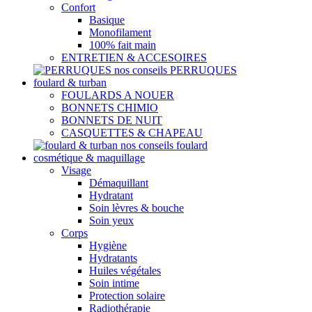
Confort
Basique
Monofilament
100% fait main
ENTRETIEN & ACCESOIRES
nos conseils PERRUQUES
foulard & turban
FOULARDS A NOUER
BONNETS CHIMIO
BONNETS DE NUIT
CASQUETTES & CHAPEAU
nos conseils foulard
cosmétique & maquillage
Visage
Démaquillant
Hydratant
Soin lèvres & bouche
Soin yeux
Corps
Hygiène
Hydratants
Huiles végétales
Soin intime
Protection solaire
Radiothérapie