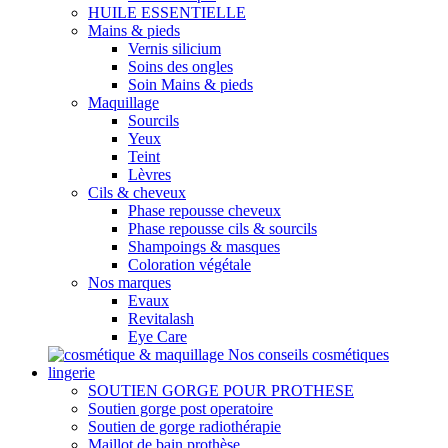
HUILE ESSENTIELLE
Mains & pieds
Vernis silicium
Soins des ongles
Soin Mains & pieds
Maquillage
Sourcils
Yeux
Teint
Lèvres
Cils & cheveux
Phase repousse cheveux
Phase repousse cils & sourcils
Shampoings & masques
Coloration végétale
Nos marques
Evaux
Revitalash
Eye Care
Nos conseils cosmétiques
lingerie
SOUTIEN GORGE POUR PROTHESE
Soutien gorge post operatoire
Soutien de gorge radiothérapie
Maillot de bain prothèse