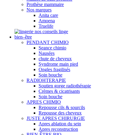
Prothèse mammaire
Nos marques
Anita care
Amoena
Truelife
nos conseils linge
bien–être
PENDANT CHIMIO
Seance chimio
Nausées
chute de cheveux
Syndrome main pied
Ongles fragilisés
Soin bouche
RADIOHTERAPIE
Soutien gorge radiothérapie
Crèmes & cicatrisants
Soin bouche
APRES CHIMIO
Repousse cils & sourcils
Repousse des cheveux
JUSTE APRES CHIRURGIE
Apres ablation du sein
Apres reconstruction
BIEN-ÊTRE BIO