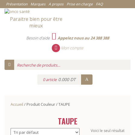
Présentation
Marques
A propos
Prise en charge
FAQ
Paraitre bien pour être
mieux
Besoin d'aide
Appelez nous au 24 388 388
Mon compte
0.000 DT
0 article
Accueil
/ Produit Couleur / TAUPE
TAUPE
Voici le seul résultat