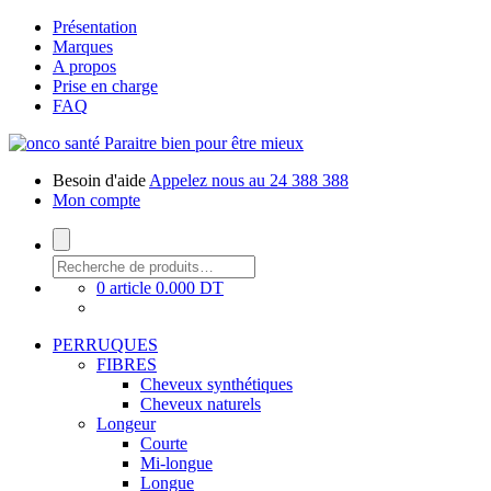
Présentation
Marques
A propos
Prise en charge
FAQ
Paraitre bien pour être mieux
Besoin d'aide
Appelez nous au 24 388 388
Mon compte
0 article
0.000 DT
PERRUQUES
FIBRES
Cheveux synthétiques
Cheveux naturels
Longeur
Courte
Mi-longue
Longue