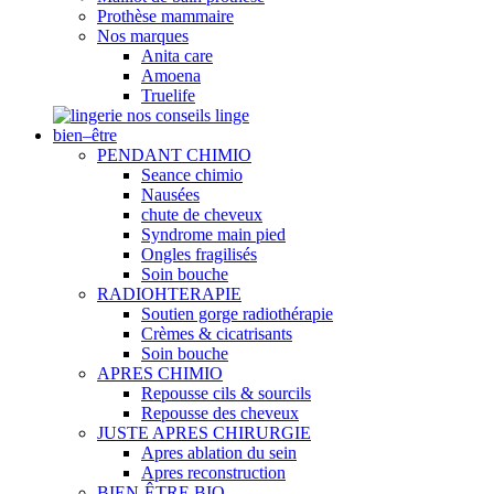
Prothèse mammaire
Nos marques
Anita care
Amoena
Truelife
nos conseils linge
bien–être
PENDANT CHIMIO
Seance chimio
Nausées
chute de cheveux
Syndrome main pied
Ongles fragilisés
Soin bouche
RADIOHTERAPIE
Soutien gorge radiothérapie
Crèmes & cicatrisants
Soin bouche
APRES CHIMIO
Repousse cils & sourcils
Repousse des cheveux
JUSTE APRES CHIRURGIE
Apres ablation du sein
Apres reconstruction
BIEN-ÊTRE BIO