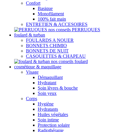
Confort
Basique
Monofilament
100% fait main
ENTRETIEN & ACCESOIRES
nos conseils PERRUQUES
foulard & turban
FOULARDS A NOUER
BONNETS CHIMIO
BONNETS DE NUIT
CASQUETTES & CHAPEAU
nos conseils foulard
cosmétique & maquillage
Visage
Démaquillant
Hydratant
Soin lèvres & bouche
Soin yeux
Corps
Hygiène
Hydratants
Huiles végétales
Soin intime
Protection solaire
Radiothérapie