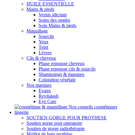
HUILE ESSENTIELLE
Mains & pieds
Vernis silicium
Soins des ongles
Soin Mains & pieds
Maquillage
Sourcils
Yeux
Teint
Lèvres
Cils & cheveux
Phase repousse cheveux
Phase repousse cils & sourcils
Shampoings & masques
Coloration végétale
Nos marques
Evaux
Revitalash
Eye Care
Nos conseils cosmétiques
lingerie
SOUTIEN GORGE POUR PROTHESE
Soutien gorge post operatoire
Soutien de gorge radiothérapie
Maillot de bain prothèse