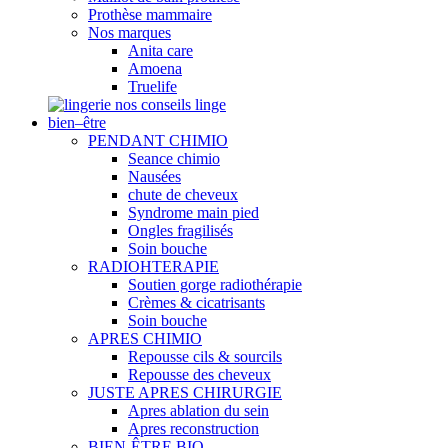
Prothèse mammaire
Nos marques
Anita care
Amoena
Truelife
nos conseils linge
bien–être
PENDANT CHIMIO
Seance chimio
Nausées
chute de cheveux
Syndrome main pied
Ongles fragilisés
Soin bouche
RADIOHTERAPIE
Soutien gorge radiothérapie
Crèmes & cicatrisants
Soin bouche
APRES CHIMIO
Repousse cils & sourcils
Repousse des cheveux
JUSTE APRES CHIRURGIE
Apres ablation du sein
Apres reconstruction
BIEN-ÊTRE BIO