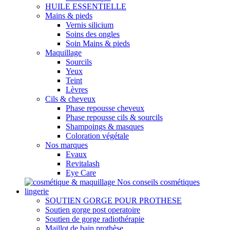
HUILE ESSENTIELLE
Mains & pieds
Vernis silicium
Soins des ongles
Soin Mains & pieds
Maquillage
Sourcils
Yeux
Teint
Lèvres
Cils & cheveux
Phase repousse cheveux
Phase repousse cils & sourcils
Shampoings & masques
Coloration végétale
Nos marques
Evaux
Revitalash
Eye Care
Nos conseils cosmétiques
lingerie
SOUTIEN GORGE POUR PROTHESE
Soutien gorge post operatoire
Soutien de gorge radiothérapie
Maillot de bain prothèse