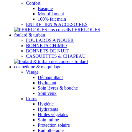
Confort
Basique
Monofilament
100% fait main
ENTRETIEN & ACCESOIRES
nos conseils PERRUQUES
foulard & turban
FOULARDS A NOUER
BONNETS CHIMIO
BONNETS DE NUIT
CASQUETTES & CHAPEAU
nos conseils foulard
cosmétique & maquillage
Visage
Démaquillant
Hydratant
Soin lèvres & bouche
Soin yeux
Corps
Hygiène
Hydratants
Huiles végétales
Soin intime
Protection solaire
Radiothérapie