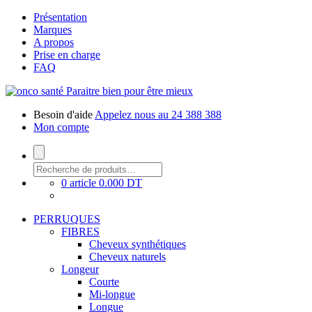
Présentation
Marques
A propos
Prise en charge
FAQ
Paraitre bien pour être mieux
Besoin d'aide
Appelez nous au 24 388 388
Mon compte
0 article
0.000 DT
PERRUQUES
FIBRES
Cheveux synthétiques
Cheveux naturels
Longeur
Courte
Mi-longue
Longue