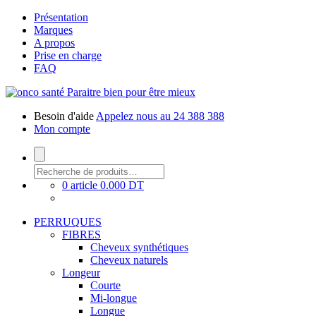
Présentation
Marques
A propos
Prise en charge
FAQ
Paraitre bien pour être mieux
Besoin d'aide
Appelez nous au 24 388 388
Mon compte
0 article
0.000 DT
PERRUQUES
FIBRES
Cheveux synthétiques
Cheveux naturels
Longeur
Courte
Mi-longue
Longue