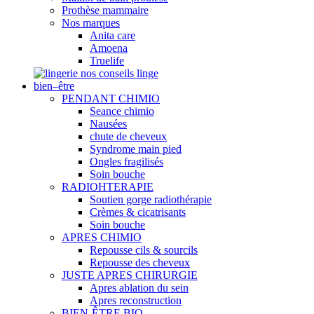
Prothèse mammaire
Nos marques
Anita care
Amoena
Truelife
nos conseils linge
bien–être
PENDANT CHIMIO
Seance chimio
Nausées
chute de cheveux
Syndrome main pied
Ongles fragilisés
Soin bouche
RADIOHTERAPIE
Soutien gorge radiothérapie
Crèmes & cicatrisants
Soin bouche
APRES CHIMIO
Repousse cils & sourcils
Repousse des cheveux
JUSTE APRES CHIRURGIE
Apres ablation du sein
Apres reconstruction
BIEN-ÊTRE BIO