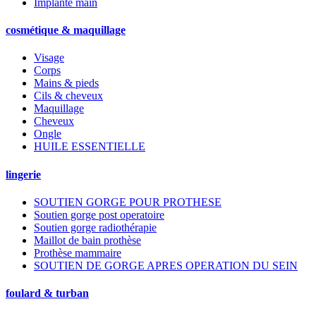
Implante main
cosmétique & maquillage
Visage
Corps
Mains & pieds
Cils & cheveux
Maquillage
Cheveux
Ongle
HUILE ESSENTIELLE
lingerie
SOUTIEN GORGE POUR PROTHESE
Soutien gorge post operatoire
Soutien gorge radiothérapie
Maillot de bain prothèse
Prothèse mammaire
SOUTIEN DE GORGE APRES OPERATION DU SEIN
foulard & turban