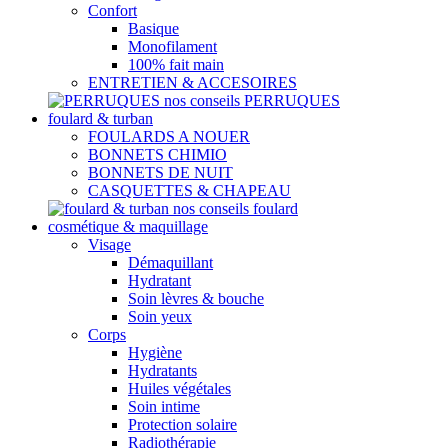
Confort
Basique
Monofilament
100% fait main
ENTRETIEN & ACCESOIRES
nos conseils PERRUQUES
foulard & turban
FOULARDS A NOUER
BONNETS CHIMIO
BONNETS DE NUIT
CASQUETTES & CHAPEAU
nos conseils foulard
cosmétique & maquillage
Visage
Démaquillant
Hydratant
Soin lèvres & bouche
Soin yeux
Corps
Hygiène
Hydratants
Huiles végétales
Soin intime
Protection solaire
Radiothérapie