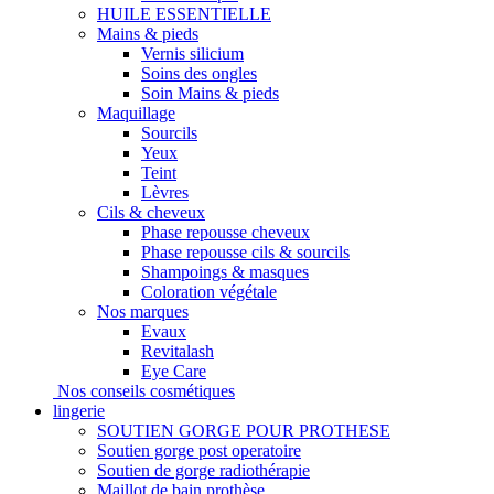
HUILE ESSENTIELLE
Mains & pieds
Vernis silicium
Soins des ongles
Soin Mains & pieds
Maquillage
Sourcils
Yeux
Teint
Lèvres
Cils & cheveux
Phase repousse cheveux
Phase repousse cils & sourcils
Shampoings & masques
Coloration végétale
Nos marques
Evaux
Revitalash
Eye Care
Nos conseils cosmétiques
lingerie
SOUTIEN GORGE POUR PROTHESE
Soutien gorge post operatoire
Soutien de gorge radiothérapie
Maillot de bain prothèse