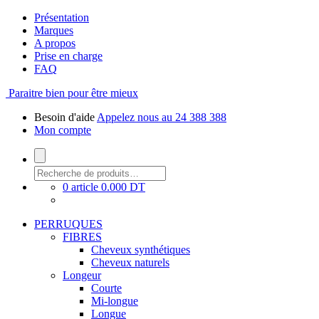
Présentation
Marques
A propos
Prise en charge
FAQ
Paraitre bien pour être mieux
Besoin d'aide
Appelez nous au 24 388 388
Mon compte
0 article
0.000 DT
PERRUQUES
FIBRES
Cheveux synthétiques
Cheveux naturels
Longeur
Courte
Mi-longue
Longue