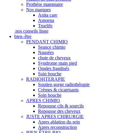
Prothèse mammaire
Nos marques
Anita care
Amoena
Truelife
nos conseils linge
bien–être
PENDANT CHIMIO
Seance chimio
Nausées
chute de cheveux
Syndrome main pied
Ongles fragilisés
Soin bouche
RADIOHTERAPIE
Soutien gorge radiothérapie
Crèmes & cicatrisants
Soin bouche
APRES CHIMIO
Repousse cils & sourcils
Repousse des cheveux
JUSTE APRES CHIRURGIE
Apres ablation du sein
Apres reconstruction
BIEN-ÊTRE BIO