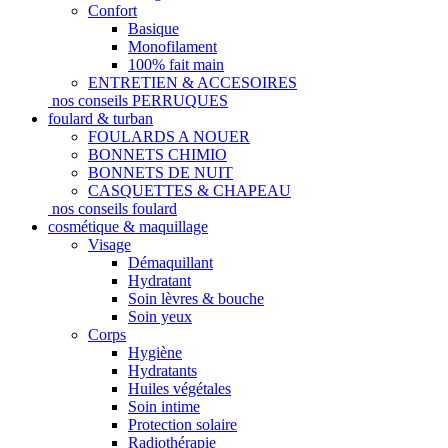
Confort
Basique
Monofilament
100% fait main
ENTRETIEN & ACCESOIRES
nos conseils PERRUQUES
foulard & turban
FOULARDS A NOUER
BONNETS CHIMIO
BONNETS DE NUIT
CASQUETTES & CHAPEAU
nos conseils foulard
cosmétique & maquillage
Visage
Démaquillant
Hydratant
Soin lèvres & bouche
Soin yeux
Corps
Hygiène
Hydratants
Huiles végétales
Soin intime
Protection solaire
Radiothérapie