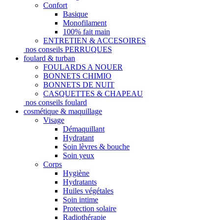
Confort
Basique
Monofilament
100% fait main
ENTRETIEN & ACCESOIRES
nos conseils PERRUQUES
foulard & turban
FOULARDS A NOUER
BONNETS CHIMIO
BONNETS DE NUIT
CASQUETTES & CHAPEAU
nos conseils foulard
cosmétique & maquillage
Visage
Démaquillant
Hydratant
Soin lèvres & bouche
Soin yeux
Corps
Hygiène
Hydratants
Huiles végétales
Soin intime
Protection solaire
Radiothérapie