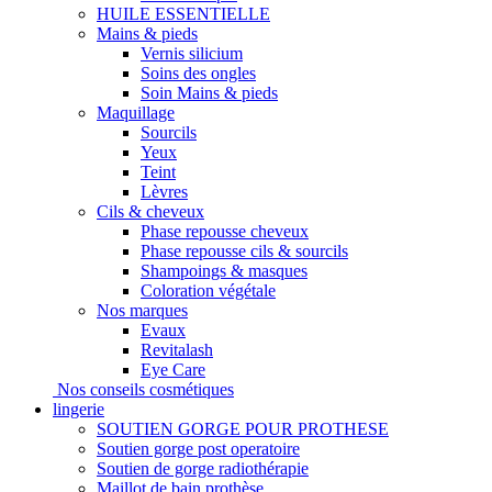
HUILE ESSENTIELLE
Mains & pieds
Vernis silicium
Soins des ongles
Soin Mains & pieds
Maquillage
Sourcils
Yeux
Teint
Lèvres
Cils & cheveux
Phase repousse cheveux
Phase repousse cils & sourcils
Shampoings & masques
Coloration végétale
Nos marques
Evaux
Revitalash
Eye Care
Nos conseils cosmétiques
lingerie
SOUTIEN GORGE POUR PROTHESE
Soutien gorge post operatoire
Soutien de gorge radiothérapie
Maillot de bain prothèse