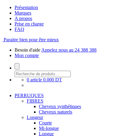
Présentation
Marques
A propos
Prise en charge
FAQ
Paraitre bien pour être mieux
Besoin d'aide
Appelez nous au 24 388 388
Mon compte
0 article
0.000 DT
PERRUQUES
FIBRES
Cheveux synthétiques
Cheveux naturels
Longeur
Courte
Mi-longue
Longue