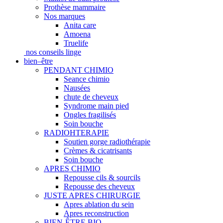
Prothèse mammaire
Nos marques
Anita care
Amoena
Truelife
nos conseils linge
bien–être
PENDANT CHIMIO
Seance chimio
Nausées
chute de cheveux
Syndrome main pied
Ongles fragilisés
Soin bouche
RADIOHTERAPIE
Soutien gorge radiothérapie
Crèmes & cicatrisants
Soin bouche
APRES CHIMIO
Repousse cils & sourcils
Repousse des cheveux
JUSTE APRES CHIRURGIE
Apres ablation du sein
Apres reconstruction
BIEN-ÊTRE BIO