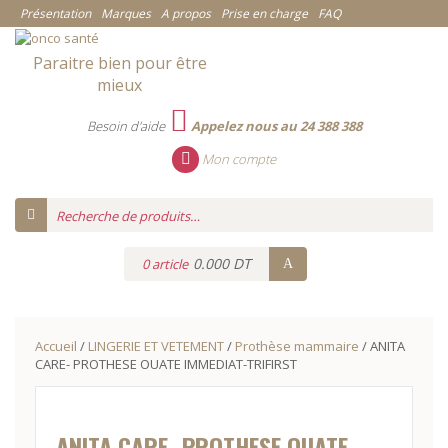
Présentation
Marques
A propos
Prise en charge
FAQ
Paraitre bien pour être
mieux
Besoin d'aide
Appelez nous au 24 388 388
Mon compte
0.000 DT
0 article
Accueil
/
LINGERIE ET VETEMENT
/
Prothèse mammaire
/ ANITA
CARE- PROTHESE OUATE IMMEDIAT-TRIFIRST
ANITA CARE- PROTHESE OUATE