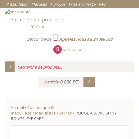
Présentation
Marques
A propos
Prise en charge
FAQ
Paraitre bien pour être
mieux
Besoin d'aide
Appelez nous au 24 388 388
Mon compte
0.000 DT
0 article
Accueil
/
Cosmétique &
maquillage
/
Maquillage
/
Lèvres
/ ROUGE A LEVRE SHINY
ROUGE -EYE CARE