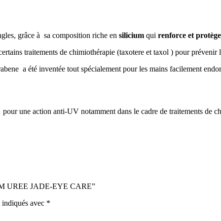
ngles, grâce à sa composition riche en
silicium
qui
renforce et protège
certains traitements de chimiothérapie (taxotere et taxol ) pour prévenir 
arabene a été inventée tout spécialement pour les mains facilement end
our une action anti-UV notamment dans le cadre de traitements de chi
LICIUM UREE JADE-EYE CARE”
t indiqués avec
*