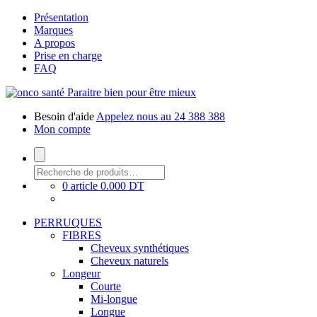
Présentation
Marques
A propos
Prise en charge
FAQ
Paraitre bien pour être mieux
Besoin d'aide
Appelez nous au 24 388 388
Mon compte
0 article
0.000 DT
PERRUQUES
FIBRES
Cheveux synthétiques
Cheveux naturels
Longeur
Courte
Mi-longue
Longue