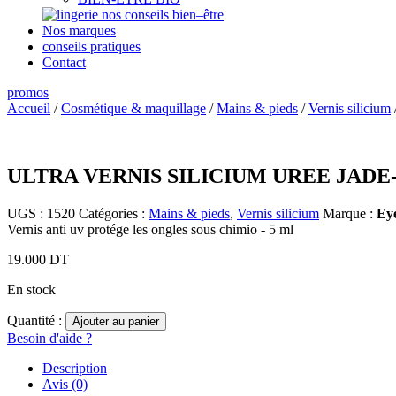
nos conseils bien–être
Nos marques
conseils pratiques
Contact
promos
Accueil
/
Cosmétique & maquillage
/
Mains & pieds
/
Vernis silicium
ULTRA VERNIS SILICIUM UREE JADE
UGS :
1520
Catégories :
Mains & pieds
,
Vernis silicium
Marque :
Ey
Vernis anti uv protége les ongles sous chimio - 5 ml
19.000
DT
En stock
Quantité :
Ajouter au panier
Besoin d'aide ?
Description
Avis (0)