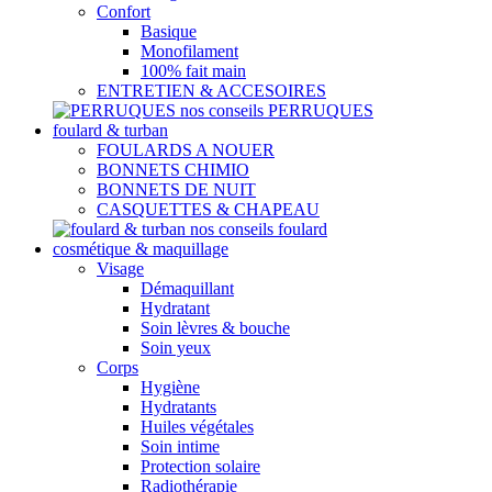
Confort
Basique
Monofilament
100% fait main
ENTRETIEN & ACCESOIRES
nos conseils PERRUQUES
foulard & turban
FOULARDS A NOUER
BONNETS CHIMIO
BONNETS DE NUIT
CASQUETTES & CHAPEAU
nos conseils foulard
cosmétique & maquillage
Visage
Démaquillant
Hydratant
Soin lèvres & bouche
Soin yeux
Corps
Hygiène
Hydratants
Huiles végétales
Soin intime
Protection solaire
Radiothérapie