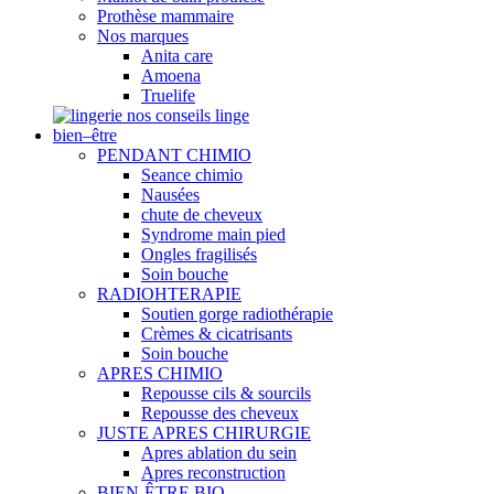
Prothèse mammaire
Nos marques
Anita care
Amoena
Truelife
nos conseils linge
bien–être
PENDANT CHIMIO
Seance chimio
Nausées
chute de cheveux
Syndrome main pied
Ongles fragilisés
Soin bouche
RADIOHTERAPIE
Soutien gorge radiothérapie
Crèmes & cicatrisants
Soin bouche
APRES CHIMIO
Repousse cils & sourcils
Repousse des cheveux
JUSTE APRES CHIRURGIE
Apres ablation du sein
Apres reconstruction
BIEN-ÊTRE BIO