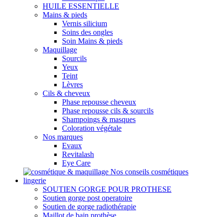
HUILE ESSENTIELLE
Mains & pieds
Vernis silicium
Soins des ongles
Soin Mains & pieds
Maquillage
Sourcils
Yeux
Teint
Lèvres
Cils & cheveux
Phase repousse cheveux
Phase repousse cils & sourcils
Shampoings & masques
Coloration végétale
Nos marques
Evaux
Revitalash
Eye Care
Nos conseils cosmétiques
lingerie
SOUTIEN GORGE POUR PROTHESE
Soutien gorge post operatoire
Soutien de gorge radiothérapie
Maillot de bain prothèse