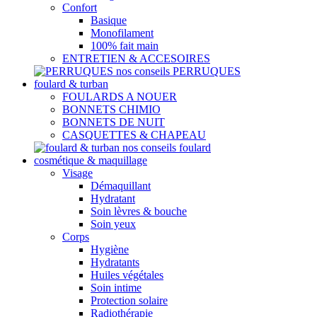
Confort
Basique
Monofilament
100% fait main
ENTRETIEN & ACCESOIRES
nos conseils PERRUQUES
foulard & turban
FOULARDS A NOUER
BONNETS CHIMIO
BONNETS DE NUIT
CASQUETTES & CHAPEAU
nos conseils foulard
cosmétique & maquillage
Visage
Démaquillant
Hydratant
Soin lèvres & bouche
Soin yeux
Corps
Hygiène
Hydratants
Huiles végétales
Soin intime
Protection solaire
Radiothérapie