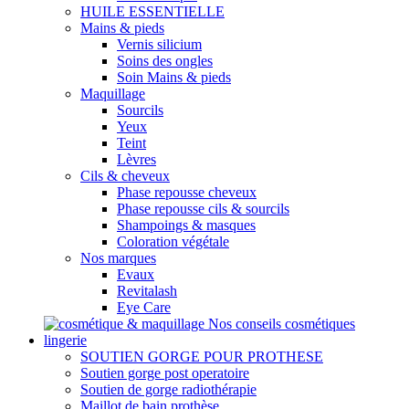
HUILE ESSENTIELLE
Mains & pieds
Vernis silicium
Soins des ongles
Soin Mains & pieds
Maquillage
Sourcils
Yeux
Teint
Lèvres
Cils & cheveux
Phase repousse cheveux
Phase repousse cils & sourcils
Shampoings & masques
Coloration végétale
Nos marques
Evaux
Revitalash
Eye Care
Nos conseils cosmétiques
lingerie
SOUTIEN GORGE POUR PROTHESE
Soutien gorge post operatoire
Soutien de gorge radiothérapie
Maillot de bain prothèse