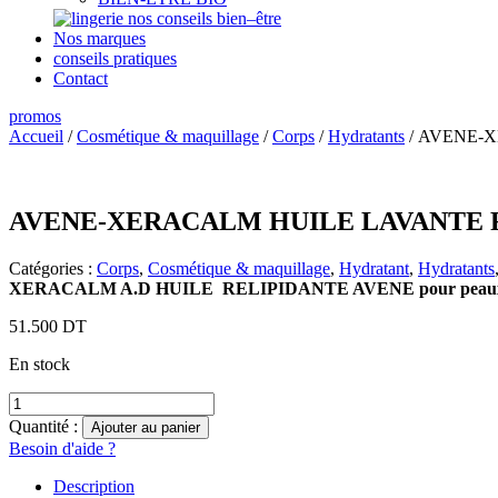
nos conseils bien–être
Nos marques
conseils pratiques
Contact
promos
Accueil
/
Cosmétique & maquillage
/
Corps
/
Hydratants
/ AVENE-
AVENE-XERACALM HUILE LAVANTE 
Catégories :
Corps
,
Cosmétique & maquillage
,
Hydratant
,
Hydratants
XERACALM A.D HUILE RELIPIDANTE AVENE pour peaux trés sé
51.500
DT
En stock
Quantité
Quantité :
Ajouter au panier
Besoin d'aide ?
Description