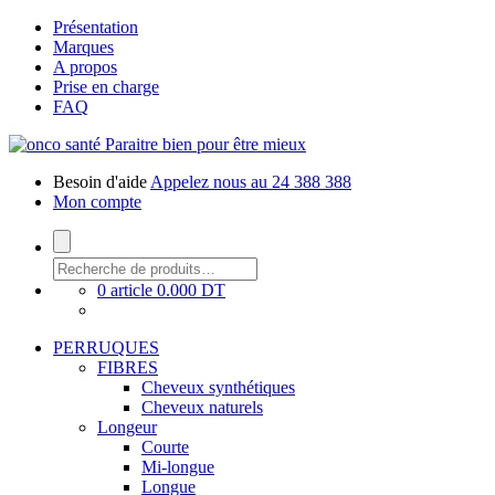
Présentation
Marques
A propos
Prise en charge
FAQ
Paraitre bien pour être mieux
Besoin d'aide
Appelez nous au 24 388 388
Mon compte
0 article
0.000 DT
PERRUQUES
FIBRES
Cheveux synthétiques
Cheveux naturels
Longeur
Courte
Mi-longue
Longue