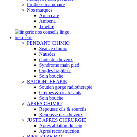
Prothèse mammaire
Nos marques
Anita care
Amoena
Truelife
nos conseils linge
bien–être
PENDANT CHIMIO
Seance chimio
Nausées
chute de cheveux
Syndrome main pied
Ongles fragilisés
Soin bouche
RADIOHTERAPIE
Soutien gorge radiothérapie
Crèmes & cicatrisants
Soin bouche
APRES CHIMIO
Repousse cils & sourcils
Repousse des cheveux
JUSTE APRES CHIRURGIE
Apres ablation du sein
Apres reconstruction
BIEN-ÊTRE BIO