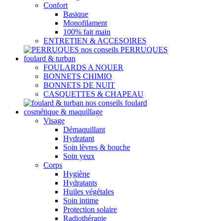
Confort
Basique
Monofilament
100% fait main
ENTRETIEN & ACCESOIRES
nos conseils PERRUQUES
foulard & turban
FOULARDS A NOUER
BONNETS CHIMIO
BONNETS DE NUIT
CASQUETTES & CHAPEAU
nos conseils foulard
cosmétique & maquillage
Visage
Démaquillant
Hydratant
Soin lèvres & bouche
Soin yeux
Corps
Hygiène
Hydratants
Huiles végétales
Soin intime
Protection solaire
Radiothérapie