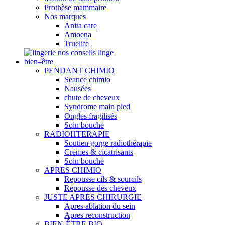
Prothèse mammaire
Nos marques
Anita care
Amoena
Truelife
nos conseils linge
bien–être
PENDANT CHIMIO
Seance chimio
Nausées
chute de cheveux
Syndrome main pied
Ongles fragilisés
Soin bouche
RADIOHTERAPIE
Soutien gorge radiothérapie
Crèmes & cicatrisants
Soin bouche
APRES CHIMIO
Repousse cils & sourcils
Repousse des cheveux
JUSTE APRES CHIRURGIE
Apres ablation du sein
Apres reconstruction
BIEN-ÊTRE BIO