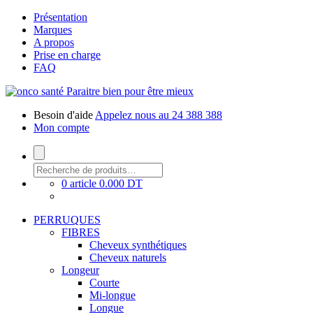
Présentation
Marques
A propos
Prise en charge
FAQ
Paraitre bien pour être mieux
Besoin d'aide
Appelez nous au 24 388 388
Mon compte
0 article
0.000 DT
PERRUQUES
FIBRES
Cheveux synthétiques
Cheveux naturels
Longeur
Courte
Mi-longue
Longue