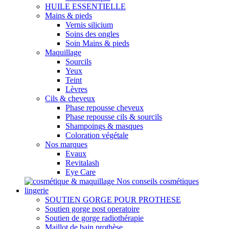
HUILE ESSENTIELLE
Mains & pieds
Vernis silicium
Soins des ongles
Soin Mains & pieds
Maquillage
Sourcils
Yeux
Teint
Lèvres
Cils & cheveux
Phase repousse cheveux
Phase repousse cils & sourcils
Shampoings & masques
Coloration végétale
Nos marques
Evaux
Revitalash
Eye Care
Nos conseils cosmétiques
lingerie
SOUTIEN GORGE POUR PROTHESE
Soutien gorge post operatoire
Soutien de gorge radiothérapie
Maillot de bain prothèse