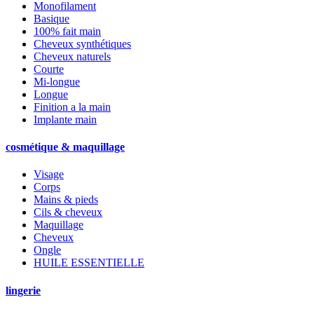
Monofilament
Basique
100% fait main
Cheveux synthétiques
Cheveux naturels
Courte
Mi-longue
Longue
Finition a la main
Implante main
cosmétique & maquillage
Visage
Corps
Mains & pieds
Cils & cheveux
Maquillage
Cheveux
Ongle
HUILE ESSENTIELLE
lingerie