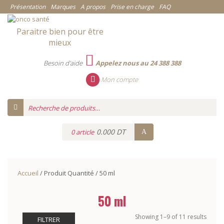
Présentation
Marques
A propos
Prise en charge
FAQ
Paraitre bien pour être
mieux
Besoin d'aide
Appelez nous au 24 388 388
Mon compte
0.000 DT
0 article
Accueil
/ Produit Quantité / 50 ml
50 ml
Showing 1–9 of 11 results
FILTRER