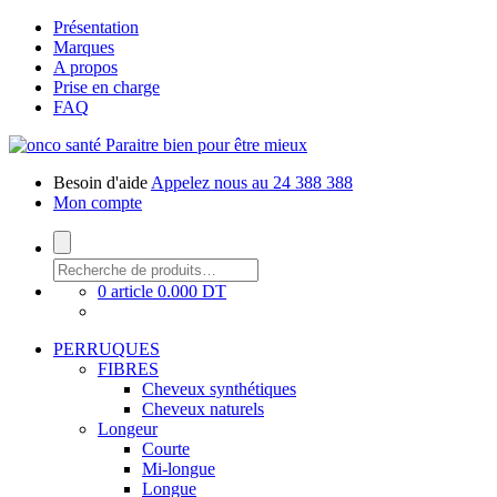
Présentation
Marques
A propos
Prise en charge
FAQ
Paraitre bien pour être mieux
Besoin d'aide
Appelez nous au 24 388 388
Mon compte
0 article
0.000 DT
PERRUQUES
FIBRES
Cheveux synthétiques
Cheveux naturels
Longeur
Courte
Mi-longue
Longue