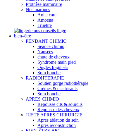
Prothèse mammaire
Nos marques
Anita care
Amoena
Truelife
nos conseils linge
bien–être
PENDANT CHIMIO
Seance chimio
Nausées
chute de cheveux
Syndrome main pied
Ongles fragilisés
Soin bouche
RADIOHTERAPIE
Soutien gorge radiothérapie
Crèmes & cicatrisants
Soin bouche
APRES CHIMIO
Repousse cils & sourcils
Repousse des cheveux
JUSTE APRES CHIRURGIE
Apres ablation du sein
Apres reconstruction
BIEN-ÊTRE BIO