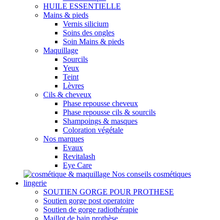
HUILE ESSENTIELLE
Mains & pieds
Vernis silicium
Soins des ongles
Soin Mains & pieds
Maquillage
Sourcils
Yeux
Teint
Lèvres
Cils & cheveux
Phase repousse cheveux
Phase repousse cils & sourcils
Shampoings & masques
Coloration végétale
Nos marques
Evaux
Revitalash
Eye Care
Nos conseils cosmétiques
lingerie
SOUTIEN GORGE POUR PROTHESE
Soutien gorge post operatoire
Soutien de gorge radiothérapie
Maillot de bain prothèse