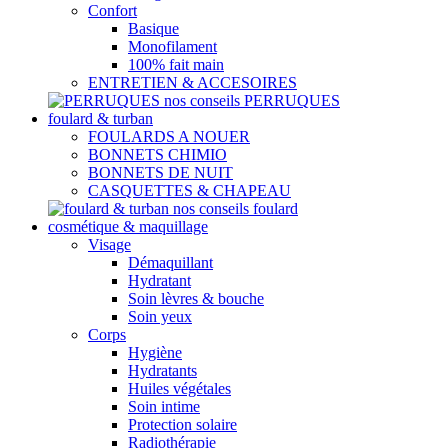
Confort
Basique
Monofilament
100% fait main
ENTRETIEN & ACCESOIRES
nos conseils PERRUQUES
foulard & turban
FOULARDS A NOUER
BONNETS CHIMIO
BONNETS DE NUIT
CASQUETTES & CHAPEAU
nos conseils foulard
cosmétique & maquillage
Visage
Démaquillant
Hydratant
Soin lèvres & bouche
Soin yeux
Corps
Hygiène
Hydratants
Huiles végétales
Soin intime
Protection solaire
Radiothérapie