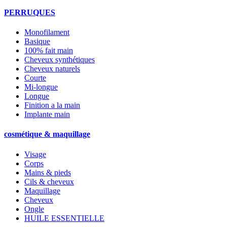
PERRUQUES
Monofilament
Basique
100% fait main
Cheveux synthétiques
Cheveux naturels
Courte
Mi-longue
Longue
Finition a la main
Implante main
cosmétique & maquillage
Visage
Corps
Mains & pieds
Cils & cheveux
Maquillage
Cheveux
Ongle
HUILE ESSENTIELLE