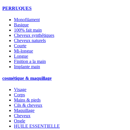
PERRUQUES
Monofilament
Basique
100% fait main
Cheveux synthétiques
Cheveux naturels
Courte
Mi-longue
Longue
Finition a la main
Implante main
cosmétique & maquillage
Visage
Corps
Mains & pieds
Cils & cheveux
Maquillage
Cheveux
Ongle
HUILE ESSENTIELLE