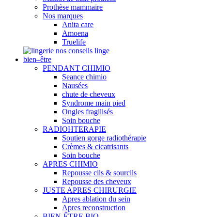
Prothèse mammaire
Nos marques
Anita care
Amoena
Truelife
nos conseils linge
bien–être
PENDANT CHIMIO
Seance chimio
Nausées
chute de cheveux
Syndrome main pied
Ongles fragilisés
Soin bouche
RADIOHTERAPIE
Soutien gorge radiothérapie
Crèmes & cicatrisants
Soin bouche
APRES CHIMIO
Repousse cils & sourcils
Repousse des cheveux
JUSTE APRES CHIRURGIE
Apres ablation du sein
Apres reconstruction
BIEN-ÊTRE BIO