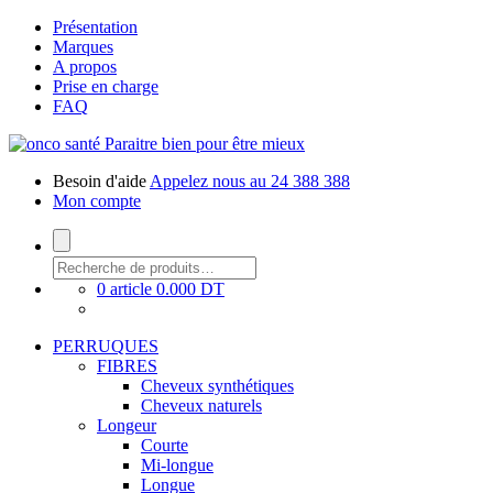
Présentation
Marques
A propos
Prise en charge
FAQ
Paraitre bien pour être mieux
Besoin d'aide
Appelez nous au 24 388 388
Mon compte
0 article
0.000 DT
PERRUQUES
FIBRES
Cheveux synthétiques
Cheveux naturels
Longeur
Courte
Mi-longue
Longue