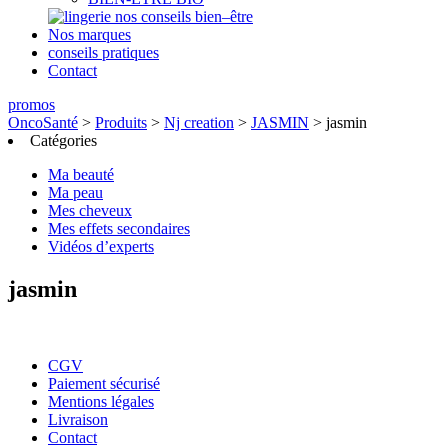
nos conseils bien–être
Nos marques
conseils pratiques
Contact
promos
OncoSanté
>
Produits
>
Nj creation
>
JASMIN
>
jasmin
Catégories
Ma beauté
Ma peau
Mes cheveux
Mes effets secondaires
Vidéos d’experts
jasmin
CGV
Paiement sécurisé
Mentions légales
Livraison
Contact