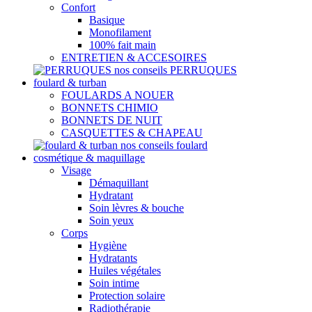
Confort
Basique
Monofilament
100% fait main
ENTRETIEN & ACCESOIRES
nos conseils PERRUQUES
foulard & turban
FOULARDS A NOUER
BONNETS CHIMIO
BONNETS DE NUIT
CASQUETTES & CHAPEAU
nos conseils foulard
cosmétique & maquillage
Visage
Démaquillant
Hydratant
Soin lèvres & bouche
Soin yeux
Corps
Hygiène
Hydratants
Huiles végétales
Soin intime
Protection solaire
Radiothérapie