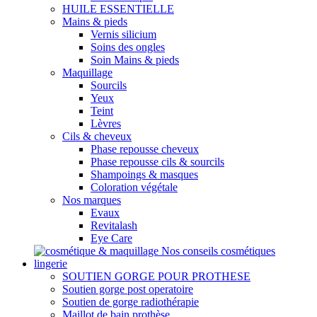
HUILE ESSENTIELLE
Mains & pieds
Vernis silicium
Soins des ongles
Soin Mains & pieds
Maquillage
Sourcils
Yeux
Teint
Lèvres
Cils & cheveux
Phase repousse cheveux
Phase repousse cils & sourcils
Shampoings & masques
Coloration végétale
Nos marques
Evaux
Revitalash
Eye Care
Nos conseils cosmétiques
lingerie
SOUTIEN GORGE POUR PROTHESE
Soutien gorge post operatoire
Soutien de gorge radiothérapie
Maillot de bain prothèse