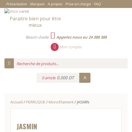
Présentation
Marques
A propos
Prise en charge
FAQ
Paraitre bien pour être
mieux
Besoin d'aide
Appelez nous au 24 388 388
Mon compte
0.000 DT
0 article
Accueil
/
PERRUQUE
/
Monofilament
/ JASMIN
JASMIN