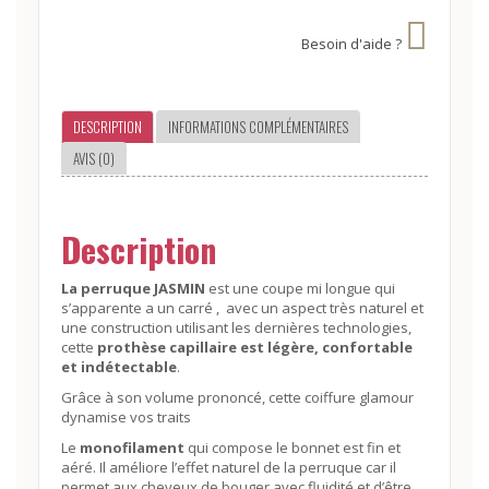
Besoin d'aide ?
DESCRIPTION
INFORMATIONS COMPLÉMENTAIRES
AVIS (0)
Description
La perruque JASMIN
est une coupe mi longue qui
s’apparente a un carré , avec un aspect très naturel et
une construction utilisant les dernières technologies,
cette
prothèse capillaire est légère, confortable
et indétectable
.
Grâce à son volume prononcé, cette coiffure glamour
dynamise vos traits
Le
monofilament
qui compose le bonnet est fin et
aéré. Il améliore l’effet naturel de la perruque car il
permet aux cheveux de bouger avec fluidité et d’être